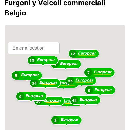
Furgoni y Veicoli commerciali
Belgio
12
13
4
7
5
85
34
76
6
4
48
20
33
3