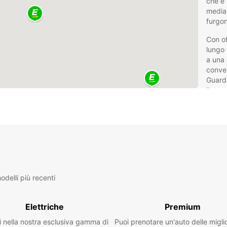
che è 
media.
furgon
Con of
lungo 
a una 
conven
Guarda
l'anno
La nos
trova 
centro
fronte
La nos
esigen
traslo
delli più recenti
grande
Elettriche
Premium
Tra
i nella nostra esclusiva gamma di
Puoi prenotare un'auto delle migli