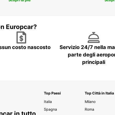
di vis
on Europcar?
ssun costo nascosto
Servizio 24/7 nella m
parte degli aeropor
principali
Top Paesi
Top Città in Italia
Italia
Milano
Spagna
Roma
car in tutto