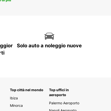
itare la nostra pagina di noleggio furgoni e camion!
aggior
Solo auto a noleggio nuove
ti
Top città nel mondo
Top uffici in
aeroporto
Ibiza
Palermo Aeroporto
Minorca
Napoli Aeroporto