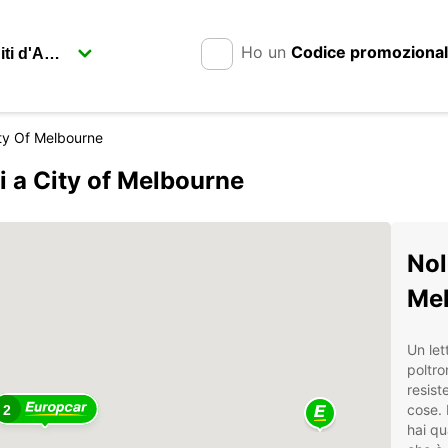
Ho un
Codice promoziona
ty Of Melbourne
i a City of Melbourne
Nol
Mel
Un le
poltro
resist
cose. 
2
hai qu