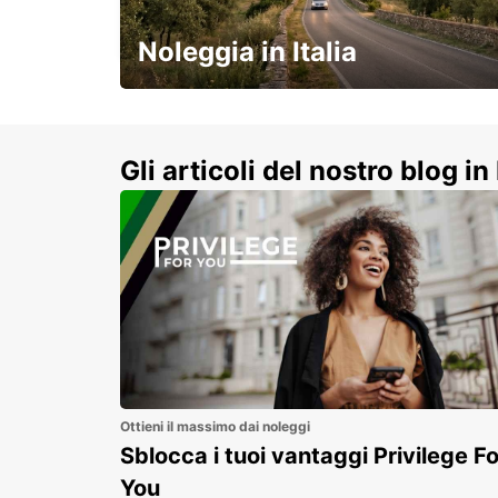
MELBOURNE - AUSTRALIA
Noleggia in Italia
e vivi un viaggio on-the-road
indimenticabile!
Gli articoli del nostro blog in 
Ottieni il massimo dai noleggi
Sblocca i tuoi vantaggi Privilege Fo
You