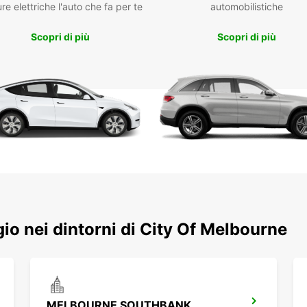
re elettriche l'auto che fa per te
automobilistiche
Sei al
dove i
Scopri di più
Scopri di più
un esp
pratic
essere
Imball
scorag
lo spa
a sugg
tuoi e
protet
Se non
grande
furgon
Ecco a
ggio nei dintorni di City Of Melbourne
Melbou
Fai 
pos
ing
MELBOURNE SOUTHBANK