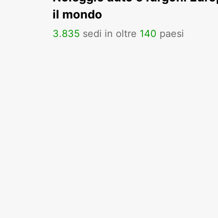
il mondo
3
.
835
sedi in oltre
140
paesi