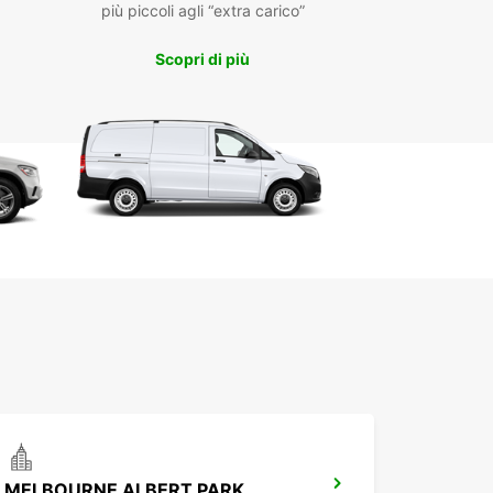
più piccoli agli “extra carico”
la tua prima esperienza di trasloco e ti chiedi da
niziare? Oppure hai già traslocato e ti consideri
Scopri di più
erto di imballaggi? In entrambi i casi, la nostra
a guida al trasloco potrebbe valere la pena di
 consultata prima di iniziare.
are tutti i tuoi effetti personali può sembrare
giante, ma possiamo aiutarti a sfruttare al meglio
zio nel tuo furgone con la nostra guida utile, oltre
erimenti e consigli su come assicurarti che tutti i
ffetti personali siano riposti in modo sicuro e
to.
 sei abituato a guidare un furgone o un veicolo
, è una buona idea familiarizzare con il tuo
e a noleggio e il tuo percorso prima di partire.
lcuni consigli per guidare un furgone attraverso
rne e oltre:
attenzione all'altezza del veicolo e verifica che
sa passare sotto strutture come ponti bassi o
ressi di parcheggi.
MELBOURNE ALBERT PARK