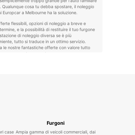
semplicemente troppo grande per l'auto familiare
 Qualunque cosa tu debba spostare, il noleggio
i Europcar a Melbourne ha la soluzione.
ferte flessibili, opzioni di noleggio a breve e
termine, e la possibilità di restituire il tuo furgone
stazione di noleggio diversa se è più
iente, tutto si traduce in un ottimo servizio.
 le nostre fantastiche offerte con valore tutto
 e nessun costo nascosto.
tra stazione di noleggio furgoni a Melbourne si
all'aeroporto, a meno di mezz'ora di auto dal
 della città. L'ufficio principale di Europcar è di
 al Terminal 3 sotto il Park Royal Hotel.
tra gamma di furgoni può soddisfare ogni
za – dal ritiro di un acquisto ingombrante al
co di un'intera casa. Nessun lavoro è troppo
 o troppo piccolo!
Furgoni
slocare a Melbourne
ori case
Ampia gamma di veicoli commerciali, dai