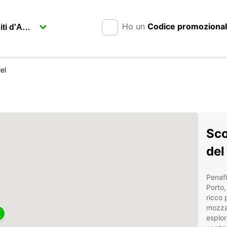
Ho un
Codice promoziona
el
Sco
del
Penafi
Porto,
ricco 
mozzaf
esplor