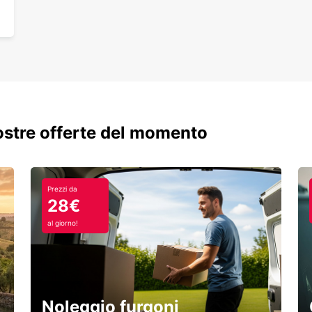
nostre offerte del momento
Prezzi da
28€
al giorno!
Noleggio furgoni