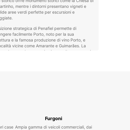
 storico offre monumenti storici come la Chiesa di
rtinho, mentre i dintorni presentano vigneti e
ide aree verdi perfette per escursioni e
ggiate.
izione strategica di Penafiel permette di
ngere facilmente Porto, noto per la sua
ettura e la famosa produzione di vino Porto, e
località vicine come Amarante e Guimarães. La
è anche un polo economico in crescita, con un mix
dizione e innovazione che la rende interessante
 turisti che per viaggiatori d’affari.
eggio auto a Penafiel con
opcar
ar offre un servizio di noleggio auto a Penafiel
 adatta a ogni esigenza di viaggio. Scegli tra una
gamma di veicoli: city car per muoverti agilmente
Furgoni
tà, familiari per viaggi confortevoli, SUV per
azioni più avventurose, auto di lusso e sportive
ori case
Ampia gamma di veicoli commerciali, dai
 tocco di stile, oltre a minivan per gruppi più