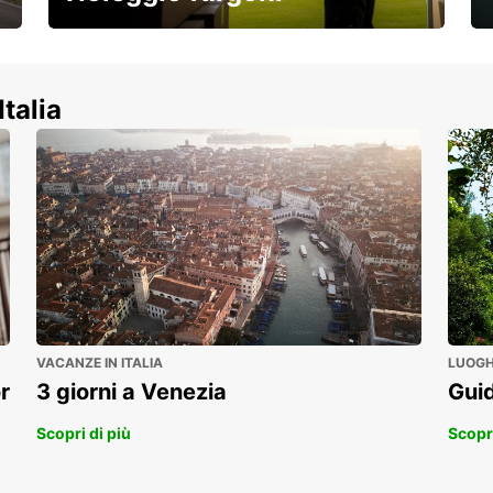
Scopri la nostra gamma di veicoli
commerciali!
Italia
VACANZE IN ITALIA
LUOGHI
r
3 giorni a Venezia
Guid
Scopri di più
Scopri