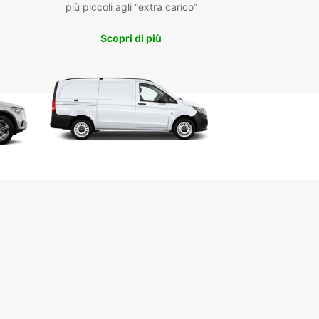
più piccoli agli “extra carico”
osi.
Scopri di più
tta comprende vetture elettriche, ibride, con
 manuale o automatico, per garantirti la massima
ilità. Potrai ritirare l’auto facilmente in punti
gici come il centro città, l’aeroporto o la stazione
aria.
notazione online è semplice e veloce, con opzioni
eggio a breve, medio o lungo termine. Europcar
anche la possibilità di noleggi one-way, per viaggi
pensieri.
ta scelta di modelli per ogni esigenza
oli ecologici e tradizionali
ro e consegna flessibili in più location
notazione rapida e sicura online
eggi di qualsiasi durata, anche one-way
ere Europcar a Penafiel significa viaggiare con
tà, libertà e sicurezza, per goderti al massimo la
ta di questa splendida regione portoghese.