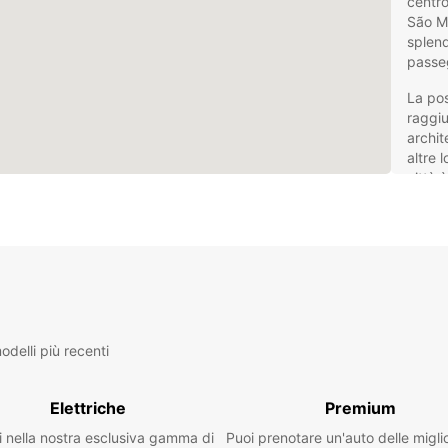
centro
São Ma
splend
passe
La pos
raggiu
archit
altre 
città 
di tra
sia per
Nol
Eur
Europc
delli più recenti
che si
vasta 
Elettriche
Premium
in cit
esplor
i nella nostra esclusiva gamma di
Puoi prenotare un'auto delle migli
per un