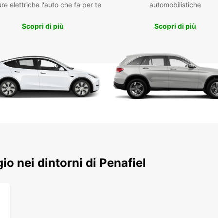
re elettriche l'auto che fa per te
automobilistiche
numer
Scopri di più
Scopri di più
La flo
cambio
flessib
strate
ferrovi
La pre
di nol
offre 
senza 
Vas
Veic
Riti
gio nei dintorni di Penafiel
Pre
Nol
Scegli
comodi
scoper