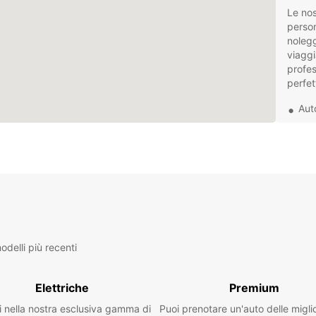
Le nos
person
nolegg
viaggi
profes
perfet
Aut
Fur
Veic
Opz
Indipe
Europc
oggi e
suoi d
delli più recenti
Elettriche
Premium
i nella nostra esclusiva gamma di
Puoi prenotare un'auto delle migli