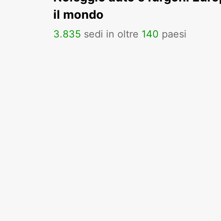
il mondo
3
.
835
sedi in oltre
140
paesi