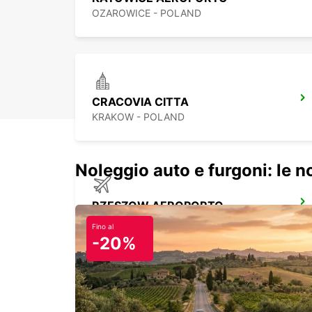
OZAROWICE - POLAND
CRACOVIA CITTA
KRAKOW - POLAND
Noleggio auto e furgoni: le 
RZESZOW AEROPORTO
JASIONKA - POLAND
Fino al
-20%
WARSAW HOTEL NOVOTEL CENTRUM MPOINT