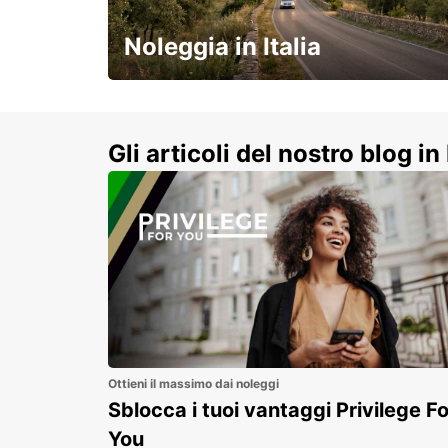
WARSAW - POLAND
Noleggia in Italia
e vivi un viaggio on-the-road
indimenticabile!
Gli articoli del nostro blog in 
Ottieni il massimo dai noleggi
Sblocca i tuoi vantaggi Privilege Fo
You