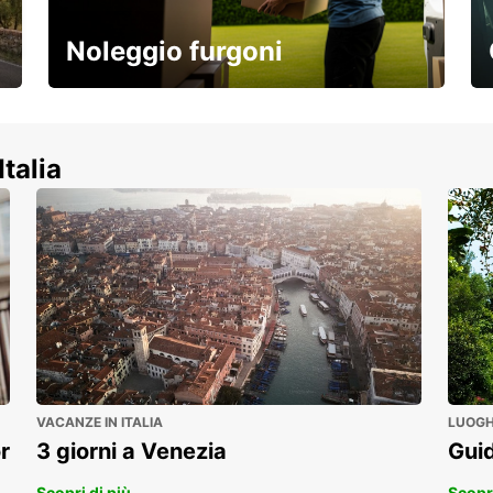
Noleggio furgoni
Scopri la nostra gamma di veicoli
commerciali!
Italia
VACANZE IN ITALIA
LUOGHI
r
3 giorni a Venezia
Guid
Scopri di più
Scopri