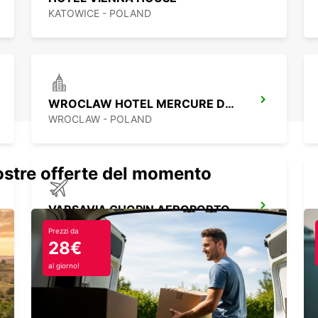
KATOWICE - POLAND
WROCLAW HOTEL MERCURE DOWNTOWN MP
WROCLAW - POLAND
nostre offerte del momento
VARSAVIA CHOPIN AEROPORTO
WARSZAWA - POLAND
Prezzi da
28€
al giorno!