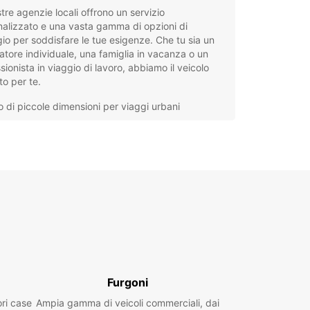
tre agenzie locali offrono un servizio
alizzato e una vasta gamma di opzioni di
io per soddisfare le tue esigenze. Che tu sia un
atore individuale, una famiglia in vacanza o un
sionista in viaggio di lavoro, abbiamo il veicolo
to per te.
o di piccole dimensioni per viaggi urbani
goni spaziosi per trasportare merci o attrezzature
oli di lusso per un viaggio confortevole
ioni di noleggio a breve e lungo termine
ndentemente dal motivo del tuo viaggio,
ar ha la soluzione ideale per te. Prenota con noi
 goditi la libertà di esplorare gmina Ożarowice e i
intorni con la massima comodità e stile.
Furgoni
ori case
Ampia gamma di veicoli commerciali, dai