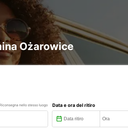
mina Ożarowice
Data e ora del ritiro
Riconsegna nello stesso luogo