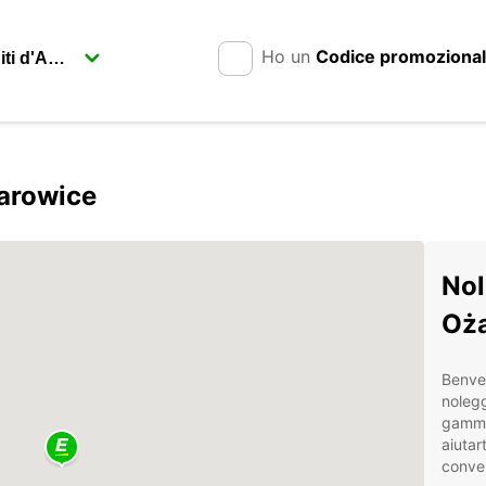
Ho un
Codice promoziona
żarowice
Nol
Oż
Benven
noleg
gamma 
aiutar
conve