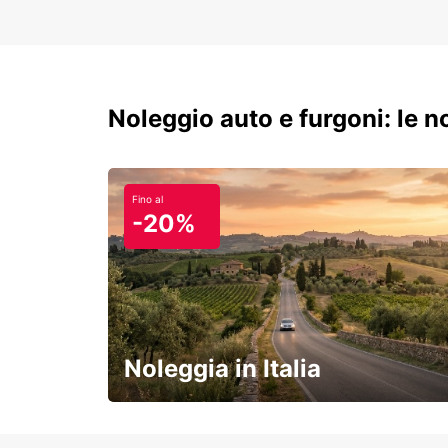
Noleggio auto e furgoni: le 
Fino al
-20%
Noleggia in Italia
e vivi un viaggio on-the-road