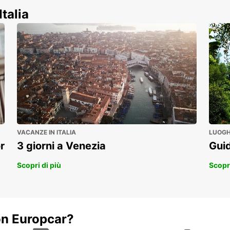
commerciali!
Italia
VACANZE IN ITALIA
LUOGHI
r
3 giorni a Venezia
Guid
Scopri di più
Scopri
on Europcar?