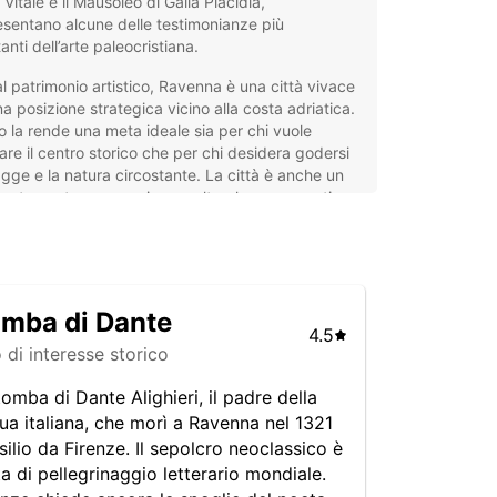
 Vitale e il Mausoleo di Galla Placidia,
sentano alcune delle testimonianze più
anti dell’arte paleocristiana.
al patrimonio artistico, Ravenna è una città vivace
a posizione strategica vicino alla costa adriatica.
 la rende una meta ideale sia per chi vuole
are il centro storico che per chi desidera godersi
agge e la natura circostante. La città è anche un
ante centro economico e culturale, con eventi e
stazioni che animano tutto l’anno.
eggio auto a Ravenna con
opcar
mba di Dante
4.5
o di interesse storico
ar offre un servizio di noleggio auto a Ravenna
o per soddisfare ogni esigenza di viaggio. Che
tomba di Dante Alighieri, il padre della
a visitando la città per turismo o per lavoro, potrai
gua italiana, che morì a Ravenna nel 1321
ere tra una vasta gamma di veicoli, dalle city car
esilio da Firenze. Il sepolcro neoclassico è
te alle auto di lusso, fino ai SUV e ai minivan per
a di pellegrinaggio letterario mondiale.
 più numerosi.