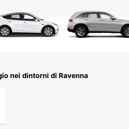
e comf
per te
ggio nei dintorni di Ravenna