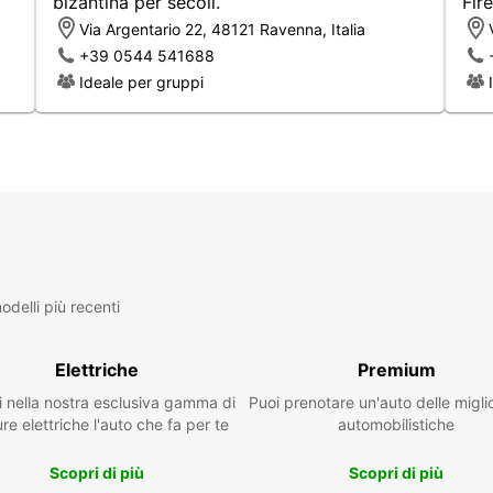
bizantina per secoli.
Fir
La flo
Via Argentario 22, 48121 Ravenna, Italia
manua
+39 0544 541688
guida 
Ideale per gruppi
dispos
centro
facili
La pre
online
breve,
nolegg
maggio
Amp
delli più recenti
Veic
Punt
Elettriche
Premium
Pre
i nella nostra esclusiva gamma di
Puoi prenotare un'auto delle migli
Nol
re elettriche l'auto che fa per te
automobilistiche
Opz
Scopri di più
Scopri di più
Scegli