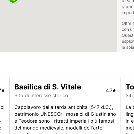
di San
rappre
import
Oltre 
con un
Questo
esplor
le spi
import
manife
Nol
Eur
Basilica di S. Vitale
To
7
4.7
Sito di interesse storico
Sit
Europc
pensat
ci
Capolavoro della tarda antichità (547 d.C.),
La 
tu sti
patrimonio UNESCO: i mosaici di Giustiniano
lin
scegli
o
e Teodora sono i ritratti imperiali più famosi
in 
compat
e
del mondo medievale, modelli dell'arte
met
gruppi