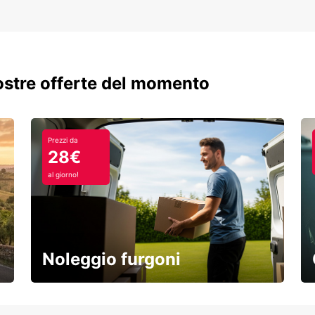
nostre offerte del momento
Prezzi da
28€
al giorno!
Noleggio furgoni
Scopri la nostra gamma di veicoli