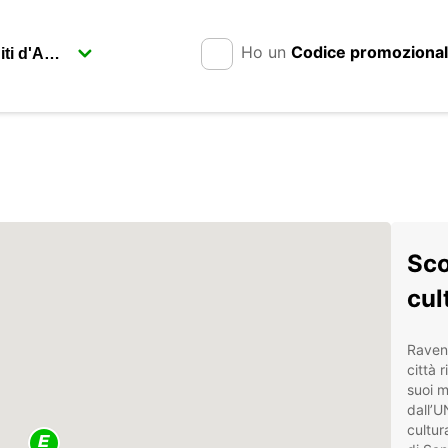
Ho un
Codice promoziona
Sco
cul
Ravenn
città 
suoi m
dall’U
cultur