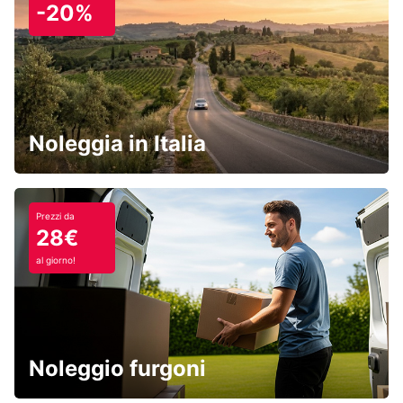
-20%
Noleggia in Italia
Prezzi da
28€
al giorno!
Noleggio furgoni