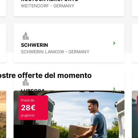
WEITENDORF - GERMANY
Nole
Opz
Con Eu
mai st
SCHWERIN
SCHWERIN LANKOW - GERMANY
nostre offerte del momento
LUBECCA
LUEBECK - GERMANY
Prezzi da
28€
al giorno!