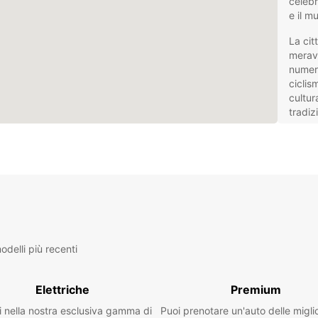
celebr
e il m
La cit
meravi
numero
ciclis
cultur
tradiz
Grazie
da Ros
perfet
meta i
di lav
Nol
Eur
delli più recenti
Europc
Elettriche
Premium
pensat
i nella nostra esclusiva gamma di
Puoi prenotare un'auto delle migli
tratti