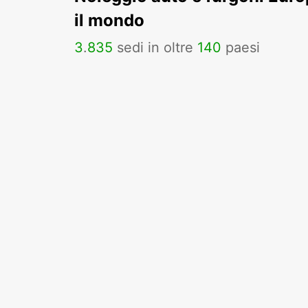
il mondo
3
.
835
sedi in oltre
140
paesi