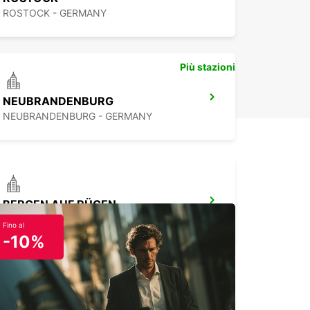
ROSTOCK - GERMANY
ggi flessibili: breve, medio, lungo termine
ione one-way per viaggi senza pensieri
ropcar, esplorare Güstrow e i suoi dintorni non è
Più stazioni
ato così facile e comodo.
NEUBRANDENBURG
NEUBRANDENBURG - GERMANY
BERGEN AUF RÜGEN
BERGEN / RUEGEN - GERMANY
Fino al
-10%