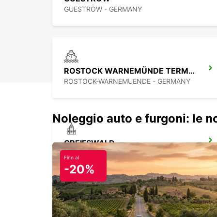
GUESTROW - GERMANY
ROSTOCK WARNEMÜNDE TERMINAL CROCIERE
ROSTOCK-WARNEMUENDE - GERMANY
Noleggio auto e furgoni: le 
GREIFSWALD
GREIFSWALD - GERMANY
Fino al
-20%
HAMBURG BERGEDORF NEW FROM 1 10 26