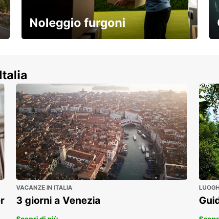
Noleggio furgoni
Scopri la nostra gamma di veicoli
commerciali!
Italia
VACANZE IN ITALIA
LUOGHI
r
3 giorni a Venezia
Guid
Scopri di più
Scopri