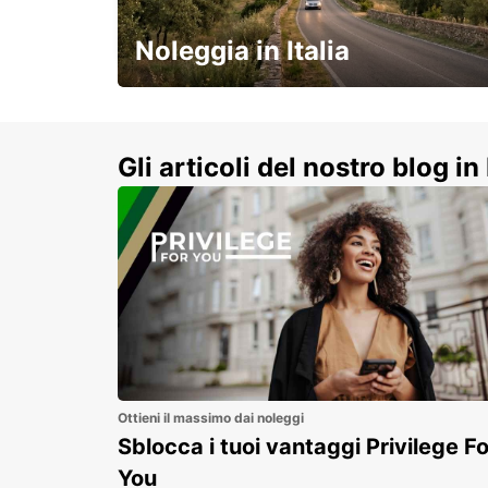
HAMBURG - GERMANY
Noleggia in Italia
e vivi un viaggio on-the-road
indimenticabile!
Gli articoli del nostro blog in 
Ottieni il massimo dai noleggi
Sblocca i tuoi vantaggi Privilege Fo
You