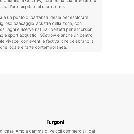
e Castello di Güstrow, noto per la sua architettura
useo d’arte ospitato al suo interno.
tà è un punto di partenza ideale per esplorare il
glioso paesaggio lacustre della zona, con
si laghi e riserve naturali perfetti per escursioni,
mo e sport acquatici. Güstrow è anche un centro
ale vivace, con eventi e festival che celebrano la
ione locale e l’arte contemporanea.
 alla sua posizione strategica, a breve distanza
tock e Schwerin, Güstrow offre un equilibrio
to tra tranquillità e accessibilità, rendendola una
deale sia per viaggi di piacere che per soggiorni
oro.
eggio auto a Güstrow con
opcar
ar offre un servizio di noleggio auto a Güstrow
Furgoni
o per soddisfare ogni esigenza di viaggio. Che si
ori case
Ampia gamma di veicoli commerciali, dai
 di un weekend turistico o di un soggiorno più