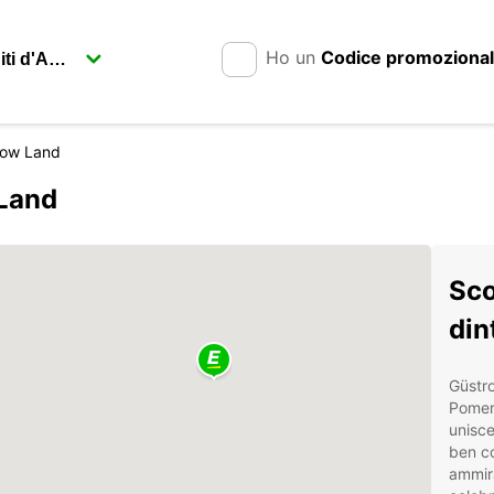
Ho un
Codice promoziona
row Land
-Land
Sco
din
Güstro
Pomera
unisce
ben co
ammira