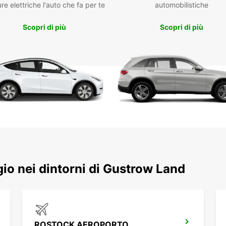
re elettriche l'auto che fa per te
automobilistiche
lungo,
veicol
Scopri di più
Scopri di più
berlin
numero
Potrai
manua
confor
dell’a
centro
ferrovi
La pre
permet
clic. 
termin
per un
ggio nei dintorni di Gustrow Land
Vas
Veic
Punt
ROSTOCK AEROPORTO
Pre