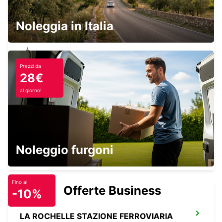
LESPARRE-MEDOC - FRANCE
Noleggia in Italia
Prezzi da
JONZAC
28€
ST MARTIAL DE VITATERNE - FRANCE
al giorno!
SURGERES
Noleggio furgoni
SURGERES - FRANCE
Fino al
Offerte Business
-10%
LA ROCHELLE STAZIONE FERROVIARIA