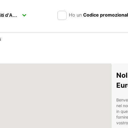
Ho un
Codice promoziona
i
Nol
Eur
Benven
nel no
in que
fornir
vostro