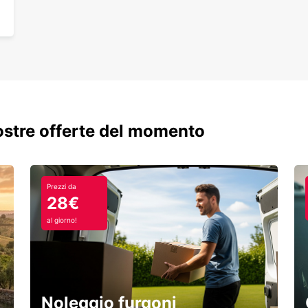
nostre offerte del momento
Prezzi da
28€
al giorno!
Noleggio furgoni