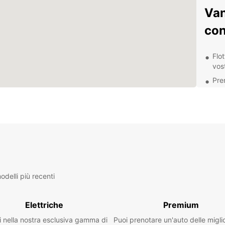
Van
con
Flot
vos
Pre
ris
Assi
qua
Opz
tutt
Conv
veic
delli più recenti
Esp
e l
Elettriche
Premium
i nella nostra esclusiva gamma di
Puoi prenotare un'auto delle migli
Con la