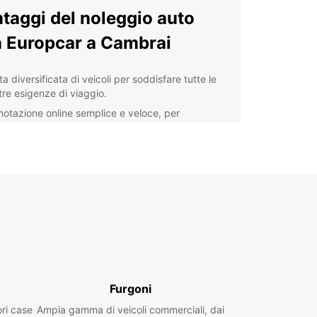
taggi del noleggio auto
 Europcar a Cambrai
ta diversificata di veicoli per soddisfare tutte le
tre esigenze di viaggio.
notazione online semplice e veloce, per
parmiare tempo e stress.
stenza clienti professionale e disponibile per
lsiasi domanda o necessità.
ioni di copertura assicurativa per viaggiare in
a tranquillità.
enienza e flessibilità nel ritiro e riconsegna del
olo.
lora Cambrai con comodità
ibertà
Furgoni
ori case
Ampia gamma di veicoli commerciali, dai
 vostra auto a noleggio Europcar, avete la libertà