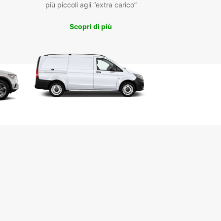
più piccoli agli “extra carico”
lorare ogni angolo di Cambrai e dintorni a vostro
ento. Visita la magnifica Cattedrale di Notre-
Scopri di più
passeggiare per le pittoresche strade del centro
o e assaporare la deliziosa cucina francese nei
nti locali.
rdete l'occasione di visitare anche i bellissimi
ni di Cambrai, come il suggestivo Parco Naturale
ale dell'Avesnois o le affascinanti cittadine
ali della regione.
nota subito il tuo noleggio
o a Cambrai con Europcar
 Europcar come tuo partner di fiducia per il
io auto a Cambrai e goditi un viaggio senza
 e pieno di avventure. Prenota online oggi stesso
arati a vivere un'esperienza di viaggio
nticabile con Europcar!