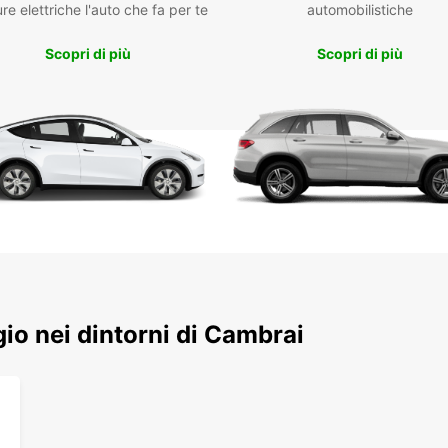
re elettriche l'auto che fa per te
automobilistiche
di esp
piacim
Scopri di più
Scopri di più
Dame, 
storic
ristora
Non pe
dintor
Region
mediev
Pre
aut
Scegli
ggio nei dintorni di Cambrai
nolegg
stress
e prep
indime