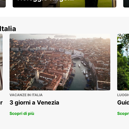
Scopri la nostra gamma di veicoli
commerciali!
Italia
VACANZE IN ITALIA
LUOGHI
r
3 giorni a Venezia
Guid
Scopri di più
Scopri