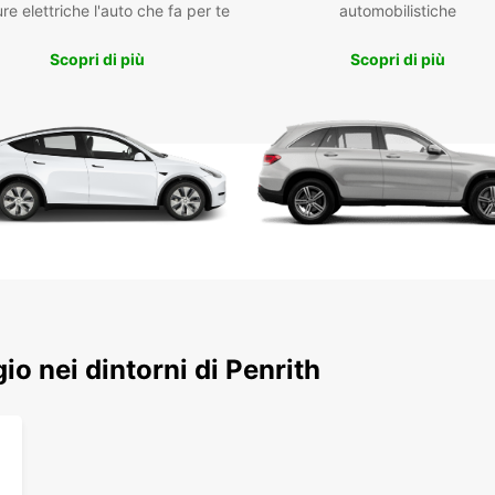
re elettriche l'auto che fa per te
automobilistiche
elettr
assicu
Scopri di più
Scopri di più
di gui
La com
ritirar
città, 
subito
online
a brev
one-wa
Vas
Veic
Riti
gio nei dintorni di Penrith
Pre
Nole
Con Eu
person
esplor