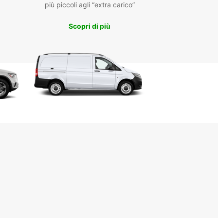
più piccoli agli “extra carico”
ici, ibridi, con cambio manuale o automatico,
randoti sempre la soluzione più adatta al tuo stile
Scopri di più
da.
odità è al centro del nostro servizio: potrai
e l’auto in diversi punti strategici, come il centro
l’aeroporto o la stazione ferroviaria, per iniziare
 il tuo viaggio senza stress. La prenotazione
 è semplice e veloce, con la possibilità di noleggi
e, medio o lungo termine e opzioni di noleggio
y per una maggiore flessibilità.
ta gamma di veicoli per ogni esigenza
oli elettrici e ibridi per un viaggio sostenibile
ro e riconsegna in luoghi comodi e accessibili
notazione online rapida e sicura
ggi flessibili: brevi, lunghi e one-way
ropcar a Penrith, il tuo viaggio sarà comodo,
alizzato e senza pensieri. Scopri la libertà di
are la regione con un’auto affidabile e moderna,