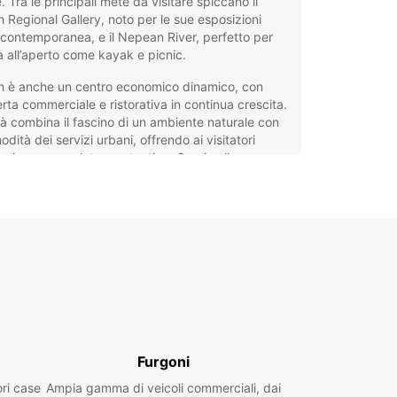
. Tra le principali mete da visitare spiccano il
h Regional Gallery, noto per le sue esposizioni
 contemporanea, e il Nepean River, perfetto per
tà all’aperto come kayak e picnic.
th è anche un centro economico dinamico, con
erta commerciale e ristorativa in continua crescita.
tà combina il fascino di un ambiente naturale con
odità dei servizi urbani, offrendo ai visitatori
erienza completa e autentica. Grazie alla sua
nza a Sydney e alle Blue Mountains, noleggiare
o a Penrith è la soluzione ideale per esplorare
mente questa regione affascinante.
eggio auto a Penrith con
opcar
ar offre un servizio di noleggio auto a Penrith
o per ogni esigenza di viaggio. La nostra flotta
Furgoni
nde un’ampia scelta di marche e modelli, dai
ar compatti alle auto familiari, SUV, vetture di
ori case
Ampia gamma di veicoli commerciali, dai
 sportive e minivan. Potrai scegliere tra veicoli