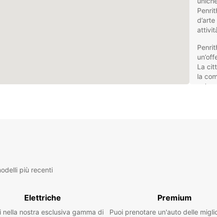
uniche
Penrit
d’arte
attivi
Penri
un’off
La cit
la com
un’esp
vicina
un’aut
libera
Nol
Eur
delli più recenti
Europc
pensat
Elettriche
Premium
compre
city c
i nella nostra esclusiva gamma di
Puoi prenotare un'auto delle migli
lusso,