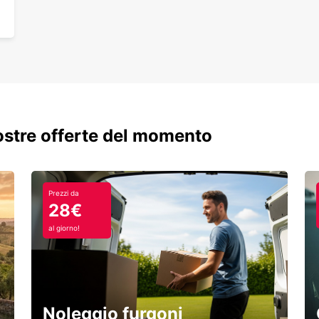
perfet
nostre offerte del momento
Prezzi da
28€
al giorno!
Noleggio furgoni