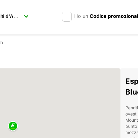
Ho un
Codice promoziona
th
Esp
Blu
Penrit
ovest 
Mounta
punto 
mozzaf