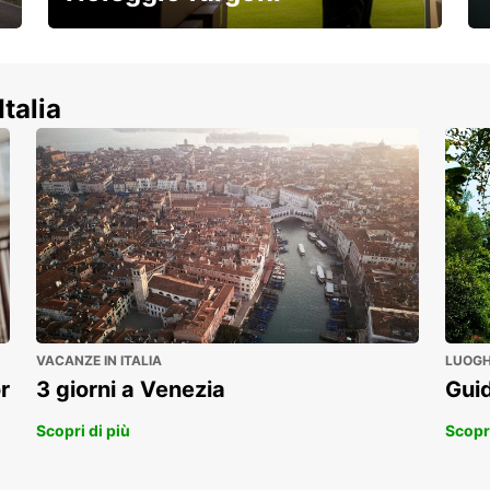
Scopri la nostra gamma di veicoli
commerciali!
Italia
VACANZE IN ITALIA
LUOGHI
r
3 giorni a Venezia
Guid
Scopri di più
Scopri