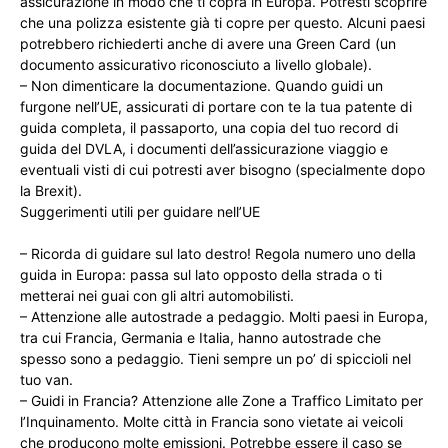
assicurazione in modo che ti copra in Europa. Potresti scoprire
che una polizza esistente già ti copre per questo. Alcuni paesi
potrebbero richiederti anche di avere una Green Card (un
documento assicurativo riconosciuto a livello globale).
– Non dimenticare la documentazione. Quando guidi un
furgone nell’UE, assicurati di portare con te la tua patente di
guida completa, il passaporto, una copia del tuo record di
guida del DVLA, i documenti dell’assicurazione viaggio e
eventuali visti di cui potresti aver bisogno (specialmente dopo
la Brexit).
Suggerimenti utili per guidare nell’UE
– Ricorda di guidare sul lato destro! Regola numero uno della
guida in Europa: passa sul lato opposto della strada o ti
metterai nei guai con gli altri automobilisti.
– Attenzione alle autostrade a pedaggio. Molti paesi in Europa,
tra cui Francia, Germania e Italia, hanno autostrade che
spesso sono a pedaggio. Tieni sempre un po’ di spiccioli nel
tuo van.
– Guidi in Francia? Attenzione alle Zone a Traffico Limitato per
l’Inquinamento. Molte città in Francia sono vietate ai veicoli
che producono molte emissioni. Potrebbe essere il caso se