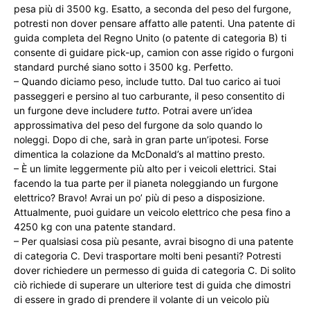
pesa più di 3500 kg. Esatto, a seconda del peso del furgone,
potresti non dover pensare affatto alle patenti. Una patente di
guida completa del Regno Unito (o patente di categoria B) ti
consente di guidare pick-up, camion con asse rigido o furgoni
standard purché siano sotto i 3500 kg. Perfetto.
– Quando diciamo peso, include tutto. Dal tuo carico ai tuoi
passeggeri e persino al tuo carburante, il peso consentito di
un furgone deve includere
tutto
. Potrai avere un’idea
approssimativa del peso del furgone da solo quando lo
noleggi. Dopo di che, sarà in gran parte un’ipotesi. Forse
dimentica la colazione da McDonald’s al mattino presto.
– È un limite leggermente più alto per i veicoli elettrici. Stai
facendo la tua parte per il pianeta noleggiando un furgone
elettrico? Bravo! Avrai un po’ più di peso a disposizione.
Attualmente, puoi guidare un veicolo elettrico che pesa fino a
4250 kg con una patente standard.
– Per qualsiasi cosa più pesante, avrai bisogno di una patente
di categoria C. Devi trasportare molti beni pesanti? Potresti
dover richiedere un permesso di guida di categoria C. Di solito
ciò richiede di superare un ulteriore test di guida che dimostri
di essere in grado di prendere il volante di un veicolo più