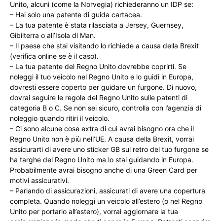
Unito, alcuni (come la Norvegia) richiederanno un IDP se:
– Hai solo una patente di guida cartacea.
– La tua patente è stata rilasciata a Jersey, Guernsey,
Gibilterra o all’Isola di Man.
– Il paese che stai visitando lo richiede a causa della Brexit
(verifica online se è il caso).
– La tua patente del Regno Unito dovrebbe coprirti. Se
noleggi il tuo veicolo nel Regno Unito e lo guidi in Europa,
dovresti essere coperto per guidare un furgone. Di nuovo,
dovrai seguire le regole del Regno Unito sulle patenti di
categoria B o C. Se non sei sicuro, controlla con l’agenzia di
noleggio quando ritiri il veicolo.
– Ci sono alcune cose extra di cui avrai bisogno ora che il
Regno Unito non è più nell’UE. A causa della Brexit, vorrai
assicurarti di avere uno sticker GB sul retro del tuo furgone se
ha targhe del Regno Unito ma lo stai guidando in Europa.
Probabilmente avrai bisogno anche di una Green Card per
motivi assicurativi.
– Parlando di assicurazioni, assicurati di avere una copertura
completa. Quando noleggi un veicolo all’estero (o nel Regno
Unito per portarlo all’estero), vorrai aggiornare la tua