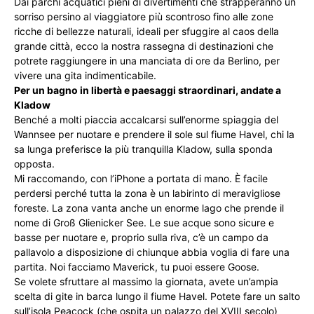
Dai parchi acquatici pieni di divertimenti che strapperanno un
sorriso persino al viaggiatore più scontroso fino alle zone
ricche di bellezze naturali, ideali per sfuggire al caos della
grande città, ecco la nostra rassegna di destinazioni che
potrete raggiungere in una manciata di ore da Berlino, per
vivere una gita indimenticabile.
Per un bagno in libertà e paesaggi straordinari, andate a
Kladow
Benché a molti piaccia accalcarsi sull’enorme spiaggia del
Wannsee per nuotare e prendere il sole sul fiume Havel, chi la
sa lunga preferisce la più tranquilla Kladow, sulla sponda
opposta.
Mi raccomando, con l’iPhone a portata di mano. È facile
perdersi perché tutta la zona è un labirinto di meravigliose
foreste. La zona vanta anche un enorme lago che prende il
nome di Groß Glienicker See. Le sue acque sono sicure e
basse per nuotare e, proprio sulla riva, c’è un campo da
pallavolo a disposizione di chiunque abbia voglia di fare una
partita. Noi facciamo Maverick, tu puoi essere Goose.
Se volete sfruttare al massimo la giornata, avete un’ampia
scelta di gite in barca lungo il fiume Havel. Potete fare un salto
sull’isola Peacock (che ospita un palazzo del XVIII secolo)