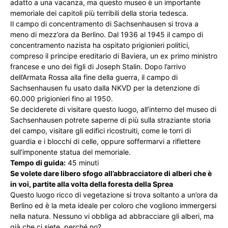
adatto a una vacanza, ma questo museo è un importante
memoriale dei capitoli più terribili della storia tedesca.
Il campo di concentramento di Sachsenhausen si trova a
meno di mezz’ora da Berlino. Dal 1936 al 1945 il campo di
concentramento nazista ha ospitato prigionieri politici,
compreso il principe ereditario di Baviera, un ex primo ministro
francese e uno dei figli di Joseph Stalin. Dopo l’arrivo
dell’Armata Rossa alla fine della guerra, il campo di
Sachsenhausen fu usato dalla NKVD per la detenzione di
60.000 prigionieri fino al 1950.
Se deciderete di visitare questo luogo, all’interno del museo di
Sachsenhausen potrete saperne di più sulla straziante storia
del campo, visitare gli edifici ricostruiti, come le torri di
guardia e i blocchi di celle, oppure soffermarvi a riflettere
sull’imponente statua del memoriale.
Tempo di guida:
45 minuti
Se volete dare libero sfogo all’abbracciatore di alberi che è
in voi, partite alla volta della foresta della Sprea
Questo luogo ricco di vegetazione si trova soltanto a un’ora da
Berlino ed è la meta ideale per coloro che vogliono immergersi
nella natura. Nessuno vi obbliga ad abbracciare gli alberi, ma
già che ci siete, perché no?