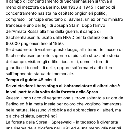
Il campo di concentramento di Sachsenhausen si trova a
meno di mezz’ora da Berlino. Dal 1936 al 1945 il campo di
concentramento nazista ha ospitato prigionieri politici,
compreso il principe ereditario di Baviera, un ex primo ministro
francese e uno dei figli di Joseph Stalin. Dopo l’arrivo
dell’Armata Rossa alla fine della guerra, il campo di
Sachsenhausen fu usato dalla NKVD per la detenzione di
60.000 prigionieri fino al 1950.
Se deciderete di visitare questo luogo, all’interno del museo di
Sachsenhausen potrete saperne di più sulla straziante storia
del campo, visitare gli edifici ricostruiti, come le torri di
guardia e i blocchi di celle, oppure soffermarvi a riflettere
sull’imponente statua del memoriale.
Tempo di guida:
45 minuti
Se volete dare libero sfogo all’abbracciatore di alberi che è
in voi, partite alla volta della foresta della Sprea
Questo luogo ricco di vegetazione si trova soltanto a un’ora da
Berlino ed è la meta ideale per coloro che vogliono immergersi
nella natura. Nessuno vi obbliga ad abbracciare gli alberi, ma
già che ci siete, perché no?
La foresta della Sprea – Spreewald – in tedesco è diventata
una riserva della biosfera nel 1991 ed è una meraviglia per gli