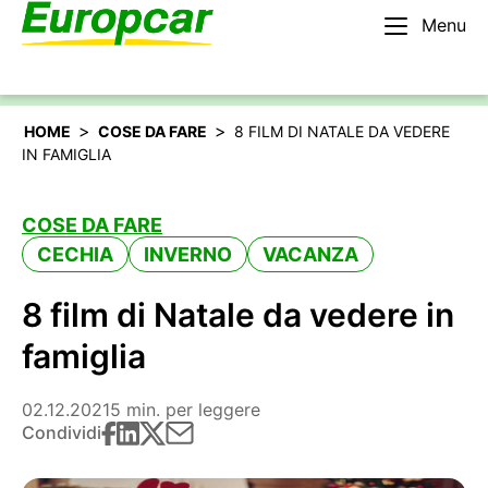
Menu
Italiano
Noleggiare un’auto
>
>
HOME
COSE DA FARE
8 FILM DI NATALE DA VEDERE
IN FAMIGLIA
COSE DA FARE
CECHIA
INVERNO
VACANZA
8 film di Natale da vedere in
famiglia
02.12.2021
5 min. per leggere
Condividi