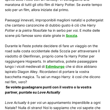
maratona di tutti gli otto film di Harry Potter. Se avete tempo
solo per un film, allora iniziate dal primo.
Paesaggi innevati, improponibili maglioni natalizi e poltergeist
che cantano canzoncine di dubbio gusto è ciò che
Harry
Potter e la pietra filosofale
ha in serbo per voi. E molte delle
scene più famose sono state girate in
Scozia
.
Durante le Feste potete decidere di fare un viaggio on the
road sulla costa occidentale della Scozia per attraversare il
viadotto di Glenfinnan, proprio come fa Harry Potter per
raggiungere Hogwarts. In alternativa, potete passeggiare
lungo i vicoli medievali di
Edimburgo
che si dice abbiano
ispirato Diagon Alley. Ricordatevi di portare la vostra
bacchetta magica. Tu sei un mago Harry: è così che dicono
nel film, vero?
Se volete guadagnare punti con il vostro o la vostra
partner, puntate su
Love Actually
Love Actually
è per voi un appuntamento imperdibile a ogni
Natale? Nulla di strano! Noi lo sappiamo che voi sapete che