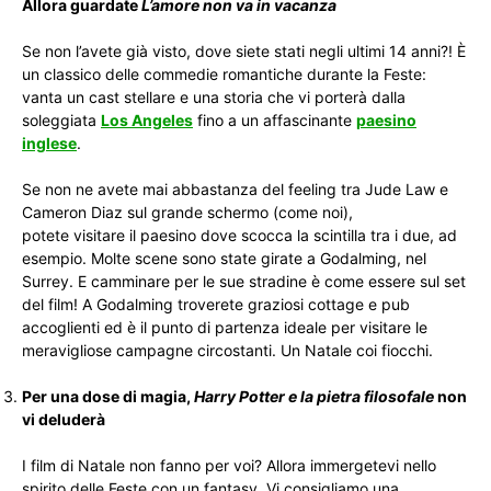
Allora guardate
L’amore non va in vacanza
Se non l’avete già visto, dove siete stati negli ultimi 14 anni?! È
un classico delle commedie romantiche durante la Feste:
vanta un cast stellare e una storia che vi porterà dalla
soleggiata
Los Angeles
fino a un affascinante
paesino
inglese
.
Se non ne avete mai abbastanza del feeling tra Jude Law e
Cameron Diaz sul grande schermo (come noi),
potete visitare il paesino dove scocca la scintilla tra i due, ad
esempio. Molte scene sono state girate a Godalming, nel
Surrey. E camminare per le sue stradine è come essere sul set
del film! A Godalming troverete graziosi cottage e pub
accoglienti ed è il punto di partenza ideale per visitare le
meravigliose campagne circostanti. Un Natale coi fiocchi.
Per una dose di magia,
Harry Potter e la pietra filosofale
non
vi deluderà
I film di Natale non fanno per voi? Allora immergetevi nello
spirito delle Feste con un fantasy. Vi consigliamo una