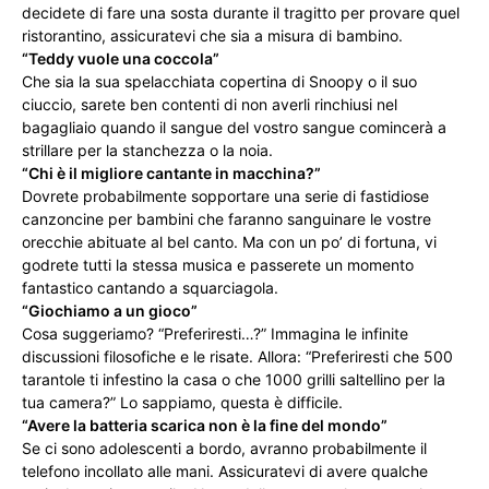
decidete di fare una sosta durante il tragitto per provare quel
ristorantino, assicuratevi che sia a misura di bambino.
“Teddy vuole una coccola”
Che sia la sua spelacchiata copertina di Snoopy o il suo
ciuccio, sarete ben contenti di non averli rinchiusi nel
bagagliaio quando il sangue del vostro sangue comincerà a
strillare per la stanchezza o la noia.
“Chi è il migliore cantante in macchina?”
Dovrete probabilmente sopportare una serie di fastidiose
canzoncine per bambini che faranno sanguinare le vostre
orecchie abituate al bel canto. Ma con un po’ di fortuna, vi
godrete tutti la stessa musica e passerete un momento
fantastico cantando a squarciagola.
“Giochiamo a un gioco”
Cosa suggeriamo? “Preferiresti…?” Immagina le infinite
discussioni filosofiche e le risate. Allora: “Preferiresti che 500
tarantole ti infestino la casa o che 1000 grilli saltellino per la
tua camera?” Lo sappiamo, questa è difficile.
“Avere la batteria scarica non è la fine del mondo”
Se ci sono adolescenti a bordo, avranno probabilmente il
telefono incollato alle mani. Assicuratevi di avere qualche