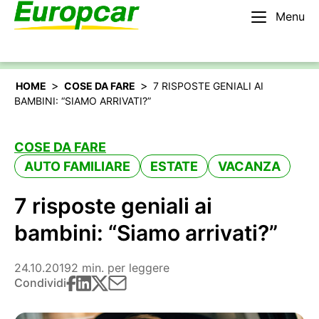
Menu
Italiano
Noleggiare un’auto
>
>
HOME
COSE DA FARE
7 RISPOSTE GENIALI AI
BAMBINI: “SIAMO ARRIVATI?”
COSE DA FARE
AUTO FAMILIARE
ESTATE
VACANZA
7 risposte geniali ai
bambini: “Siamo arrivati?”
24.10.2019
2 min. per leggere
Condividi