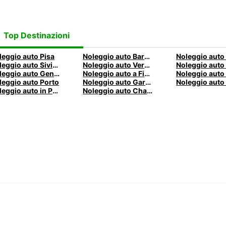
Top Destinazioni
leggio auto Pisa
Noleggio auto Barcellona
Noleggio auto Siviglia
Noleggio auto Verona
Noleggio auto Genova
Noleggio auto a Firenze
leggio auto Porto
Noleggio auto Garching bei München
Noleggio auto in Parigi
Noleggio auto Charleroi