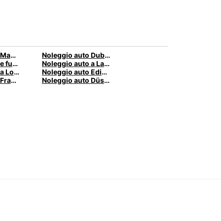
Noleggio auto Madrid
Noleggio auto Dublino
Noleggio auto e furgoni a Pescara
Noleggio auto a Lamezia Terme, Italia
Noleggio auto a Londra
Noleggio auto Edimburgo
Noleggio auto Francoforte
Noleggio auto Düsseldorf