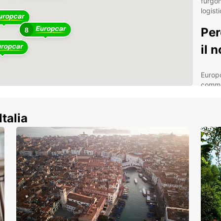
furgon
logisti
Per
8
il 
Europ
commer
da 20m
merci.
che pe
Italia
tramit
garant
Tra i 
German
Vast
dim
Rit
ferr