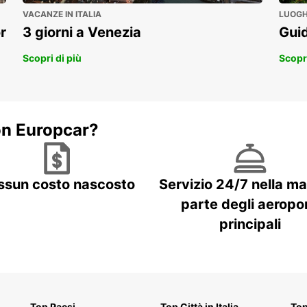
Pre
VACANZE IN ITALIA
LUOGHI
clie
r
3 giorni a Venezia
Guid
Opzi
ter
Scopri di più
Scopri
Pos
lib
Grazie
sposta
on Europcar?
sempli
Scegli
espert
con so
ssun costo nascosto
Servizio 24/7 nella m
aziend
parte degli aeropor
principali
Top Paesi
Top Città in Italia
Top