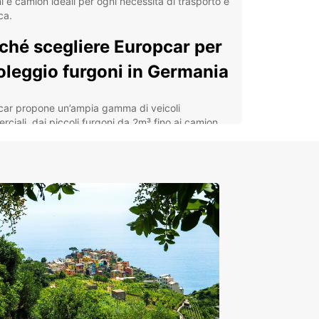
i e camion ideali per ogni necessità di trasporto e
ca.
ché scegliere Europcar per
noleggio furgoni in Germania
car propone un’ampia gamma di veicoli
ciali, dai piccoli furgoni da 2m³ fino ai camion
³, perfetti per traslochi, consegne o trasporto
 La nostra offerta è pensata sia per clienti privati
r aziende, con un servizio dedicato alle imprese
e Europcar Business Solutions (EBSS), che
isce soluzioni personalizzate e vantaggiose.
principali vantaggi del noleggio con Europcar in
ia ci sono:
a scelta di veicoli per ogni esigenza di carico e
ensione
iro facile e comodo presso aeroporti e stazioni
oviarie