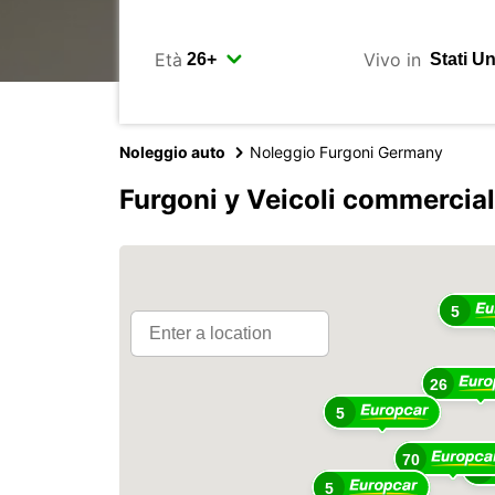
Età
Vivo in
Noleggio auto
Noleggio Furgoni Germany
Furgoni y Veicoli commercia
5
26
5
70
69
5