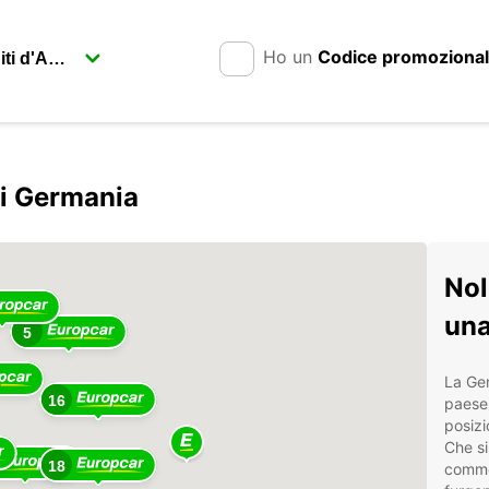
Ho un
Codice promoziona
li Germania
Nol
una
5
La Ger
16
paese 
posizi
Che si
18
commer