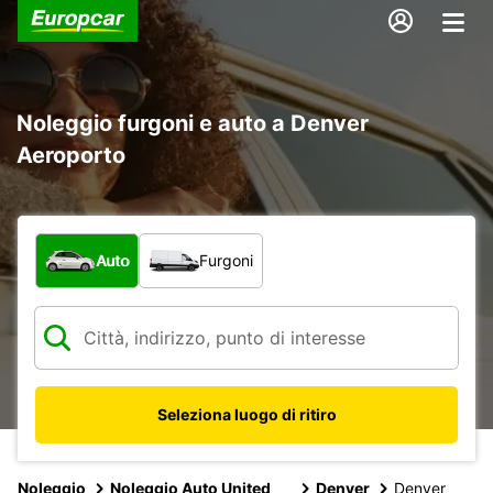
Noleggio furgoni e auto a Denver
Aeroporto
Scegli la tipologia di veicolo:
Auto
Furgoni
Seleziona luogo di ritiro
Noleggio
Noleggio Auto United
Denver
Denver