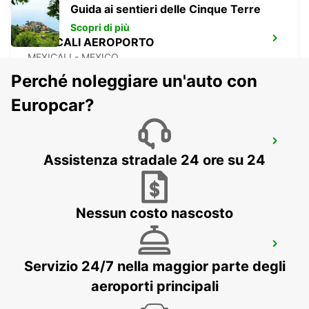
Guida ai sentieri delle Cinque Terre
Scopri di più
MEXICALI AEROPORTO
MEXICALI - MEXICO
Perché noleggiare un'auto con
Europcar?
CHIHUAHUA AEROPORTO
Assistenza stradale 24 ore su 24
CHIHUAHUA - MEXICO
Nessun costo nascosto
AUSTIN AEROPORTO
AUSTIN - UNITED STATES OF AMERICA
Servizio 24/7 nella maggior parte degli
aeroporti principali