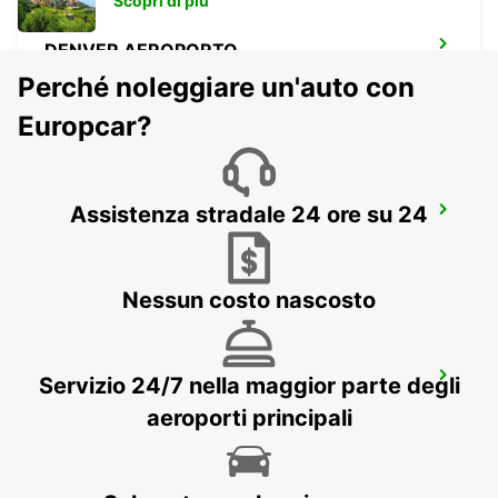
Scopri di più
DENVER AEROPORTO
DENVER - UNITED STATES OF AMERICA
Perché noleggiare un'auto con
Europcar?
Assistenza stradale 24 ore su 24
AUSTIN AEROPORTO
AUSTIN - UNITED STATES OF AMERICA
Nessun costo nascosto
ORLANDO AEROPORTO
Servizio 24/7 nella maggior parte degli
ORLANDO - UNITED STATES OF AMERICA
aeroporti principali