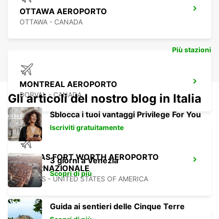
OTTAWA AEROPORTO
OTTAWA - CANADA
Più stazioni
MONTREAL AEROPORTO
DORVAL - CANADA
Gli articoli del nostro blog in Italia
Sblocca i tuoi vantaggi Privilege For You
Iscriviti gratuitamente
DALLAS FORT WORTH AEROPORTO
3 giorni a Venezia
INTERNAZIONALE
Scopri di più
DALLAS - UNITED STATES OF AMERICA
Guida ai sentieri delle Cinque Terre