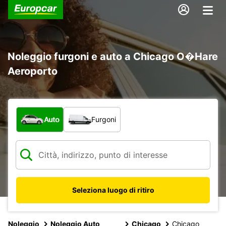
Noleggio furgoni e auto a Chicago O�Hare
Aeroporto
Scegli la tipologia di veicolo:
Auto
Furgoni
Seleziona luogo di ritiro
Noleggio
Noleggio Auto
Chicago
Chicago