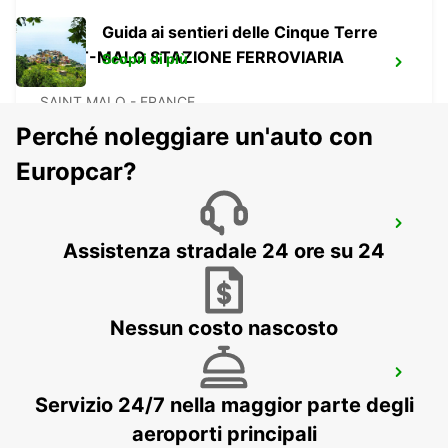
Guida ai sentieri delle Cinque Terre
SAINT-MALO STAZIONE FERROVIARIA
Scopri di più
TGV
SAINT MALO - FRANCE
Perché noleggiare un'auto con
Europcar?
CARENTAN
Assistenza stradale 24 ore su 24
CARENTAN - FRANCE
Nessun costo nascosto
LANNION
LANNION - FRANCE
Servizio 24/7 nella maggior parte degli
aeroporti principali