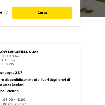
le
Cerca
GOW LANCEFIELD QUAY
CEFIELD QUAY
P GLASGOW
D KINGDOM
consegna 24/7
iro disponibile anche al di fuori degli orari di
ertura standard
coli elettrici
08:00 - 18:00
00:01 - 07:59*