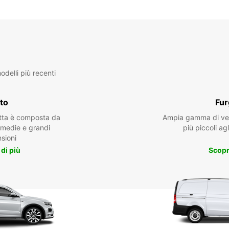
delli più recenti
to
Fur
otta è composta da
Ampia gamma di veic
, medie e grandi
più piccoli agl
sioni
 di più
Scopri