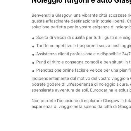
Noleggio furgoni e auto Glas
Benvenuti a Glasgow, una vibrante città scozzese ric
questa affascinante destinazione in totale libertà. Ch
soluzione perfetta per le vostre esigenze di noleggi
Scelta di veicoli di qualità per tutti i gusti e le es
Tariffe competitive e trasparenti senza costi aggi
Assistenza clienti professionale e disponibile 24/7
Punti di ritiro e consegna comodi e ben situati in tu
Prenotazione online facile e veloce per una pianif
Indipendentemente dal motivo del vostro viaggio a Gl
potrete godere di un'esperienza di noleggio sicura, 
spensierata avventura da soli, Europcar ha la soluzi
Non perdete l'occasione di esplorare Glasgow in tota
esperienza di viaggio nella splendida città di Glasg