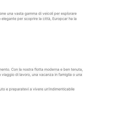
to con costi aggiuntivi
ri possono variare in caso di festività
zione una vasta gamma di veicoli per esplorare
o elegante per scoprire la città, Europcar ha la
+44 (0) 03713843471
Itinerario
imento. Con la nostra flotta moderna e ben tenuta,
n viaggio di lavoro, una vacanza in famiglia o una
uto e preparatevi a vivere un'indimenticabile