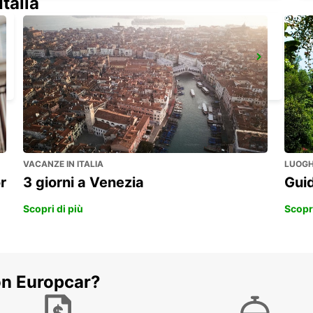
Italia
AEROPORTO DI NEWCASTLE
NEWCASTLE UPON TYNE - UNITED KINGDOM
VACANZE IN ITALIA
LUOGHI
r
3 giorni a Venezia
Guid
Scopri di più
Scopri
on Europcar?