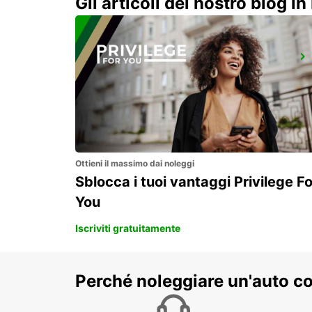
Gli articoli del nostro blog in 
AEROPORTO INTERNAZIONALE DI BELFAST
ALDERGROVE - UNITED KINGDOM
Ottieni il massimo dai noleggi
Sblocca i tuoi vantaggi Privilege Fo
You
Iscriviti gratuitamente
Perché noleggiare un'auto c