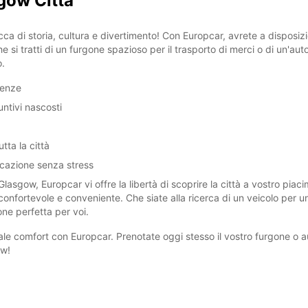
gow Città
* Aper
Gli ora
ca di storia, cultura e divertimento! Con Europcar, avrete a disposi
e si tratti di un furgone spazioso per il trasporto di merci o di un'aut
o.
igenze
untivi nascosti
tta la città
icazione senza stress
asgow, Europcar vi offre la libertà di scoprire la città a vostro piac
confortevole e conveniente. Che siate alla ricerca di un veicolo per u
one perfetta per voi.
le comfort con Europcar. Prenotate oggi stesso il vostro furgone o a
ow!