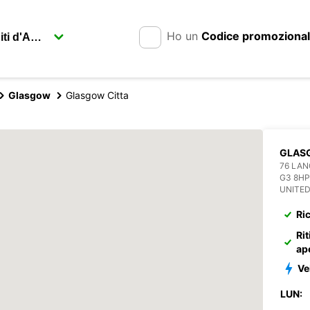
Ho un
Codice promoziona
Glasgow
Glasgow Citta
GLAS
76 LAN
G3 8H
UNITE
Ri
Rit
ap
Vei
LUN: