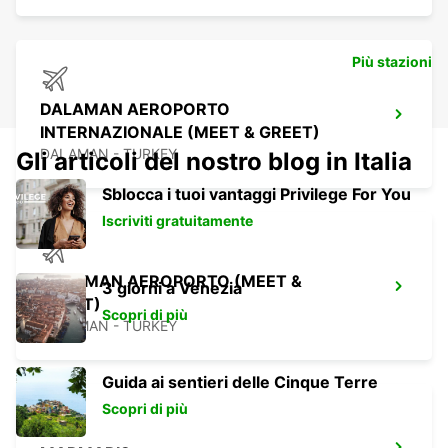
Più stazioni
DALAMAN AEROPORTO
INTERNAZIONALE (MEET & GREET)
DALAMAN - TURKEY
Gli articoli del nostro blog in Italia
Sblocca i tuoi vantaggi Privilege For You
Iscriviti gratuitamente
DALAMAN AEROPORTO (MEET &
3 giorni a Venezia
GREET)
Scopri di più
DALAMAN - TURKEY
Guida ai sentieri delle Cinque Terre
Scopri di più