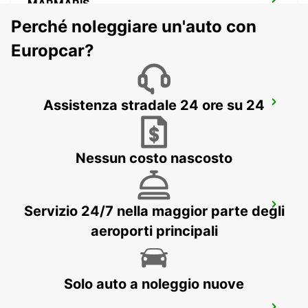
MARMARIS
MARMARIS - TURKEY
Perché noleggiare un'auto con
Europcar?
Assistenza stradale 24 ore su 24
FETHIYE
FETHIYE - TURKEY
Nessun costo nascosto
BODRUM MILAS AEROPORTO
Servizio 24/7 nella maggior parte degli
MUGLA - TURKEY
aeroporti principali
Solo auto a noleggio nuove