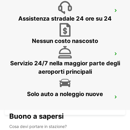
ANNEMASSE
Assistenza stradale 24 ore su 24
ANNEMASSE - FRANCE
Nessun costo nascosto
NYON
NYON - SWITZERLAND
Servizio 24/7 nella maggior parte degli
aeroporti principali
Solo auto a noleggio nuove
ANNECY
ANNECY - FRANCE
Buono a sapersi
Cosa devi portare in stazione?