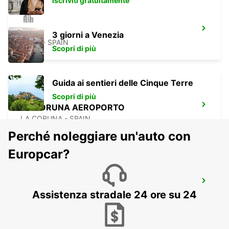
Iscriviti gratuitamente
LUGO
3 giorni a Venezia
LUGO - SPAIN
Scopri di più
Guida ai sentieri delle Cinque Terre
Scopri di più
LA CORUNA AEROPORTO
LA CORUNA - SPAIN
Perché noleggiare un'auto con
Europcar?
VIANA DO CASTELO
Assistenza stradale 24 ore su 24
VIANA DO CASTELO - PORTUGAL