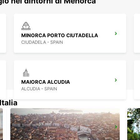
ggio nei dintorni di Menorca
MINORCA PORTO CIUTADELLA
CIUDADELA - SPAIN
MAIORCA ALCUDIA
ALCUDIA - SPAIN
Italia
MAIORCA PALMA GABRIEL ROCA
PALMA DE MALLORCA - SPAIN