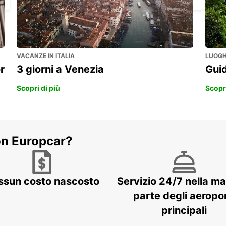
VACANZE IN ITALIA
LUOGHI
r
3 giorni a Venezia
Guid
Scopri di più
Scopri
on Europcar?
ssun costo nascosto
Servizio 24/7 nella m
parte degli aeropor
principali