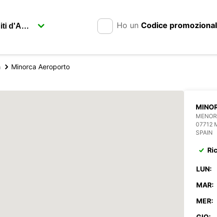
Ho un
Codice promoziona
a
Minorca Aeroporto
MINO
MENOR
07712
SPAIN
Ri
LUN:
MAR:
MER:
GIO: