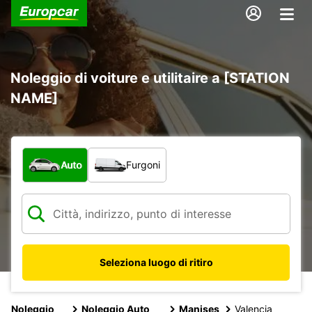
Noleggio di voiture e utilitaire a [STATION
NAME]
Scegli la tipologia di veicolo:
Auto
Furgoni
Seleziona luogo di ritiro
Noleggio
Noleggio Auto
Manises
Valencia