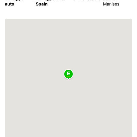
auto
Spain
Manises