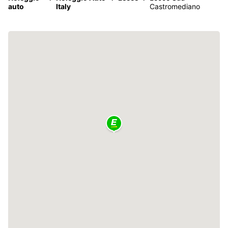
auto
Italy
Castromediano