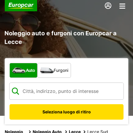
Noleggio auto e furgoni con Europcar a
Lecce
Scegli la tipologia di veicolo:
Auto
Furgoni
Seleziona luogo di ritiro
Noleggio
Noleggio Auto
Lecce
Lecce Sud