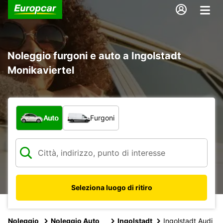
Noleggio furgoni e auto a Ingolstadt
Monikaviertel
Scegli la tipologia di veicolo:
Auto
Furgoni
Seleziona luogo di ritiro
Noleggio
Noleggio Auto
Ingolstadt
Ingolstadt Audi