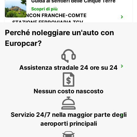
Guida ai sentieri delle Cinque Terre
Scopri di più
BESANCON FRANCHE-COMTE
STAZIONE FERROVIARIA TGV
AUXON - FRANCE
Perché noleggiare un'auto con
Europcar?
Assistenza stradale 24 ore su 24
BESANCON NORD
BESANCON - FRANCE
Nessun costo nascosto
BESANCON VIOTTE STAZIONE
Servizio 24/7 nella maggior parte degli
FERROVIARIA - PUNTO DI SERVIZIO
aeroporti principali
BESANCON - FRANCE