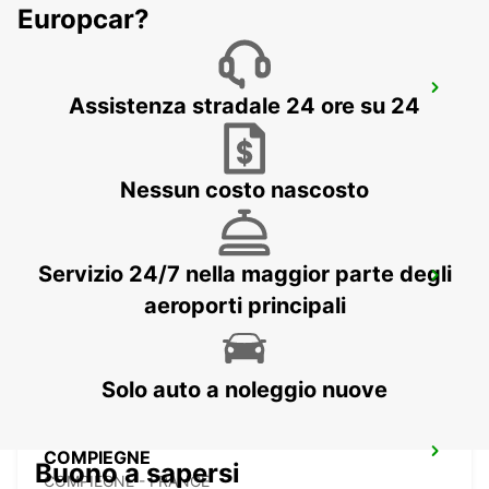
Europcar?
SOISSONS STAZIONE FERROVIARIA -
Assistenza stradale 24 ore su 24
PUNTO DI SERVIZIO
SOISSONS - FRANCE
Nessun costo nascosto
COMPIEGNE STAZIONE FERROVIARIA -
Servizio 24/7 nella maggior parte degli
PUNTO DI SERVIZIO
aeroporti principali
COMPIEGNE - FRANCE
Solo auto a noleggio nuove
COMPIEGNE
Buono a sapersi
COMPIEGNE - FRANCE