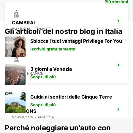
Più stazioni
CAMBRAI
CAMBRAI - FRANCE
Gli articoli del nostro blog in Italia
Sblocca i tuoi vantaggi Privilege For You
Iscriviti gratuitamente
ROYE
3 giorni a Venezia
ROYE - FRANCE
Scopri di più
Guida ai sentieri delle Cinque Terre
Scopri di più
SOISSONS
SOISSONS - FRANCE
Perché noleggiare un'auto con