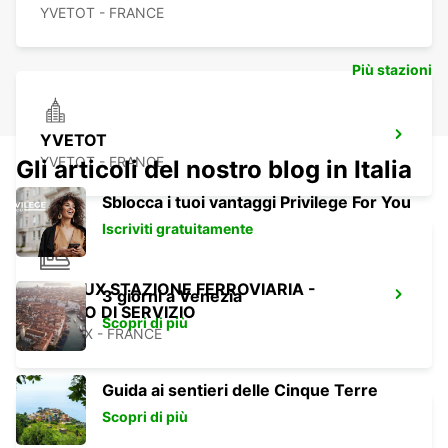
YVETOT - FRANCE
Più stazioni
YVETOT
YVETOT - FRANCE
Gli articoli del nostro blog in Italia
Sblocca i tuoi vantaggi Privilege For You
Iscriviti gratuitamente
EVREUX STAZIONE FERROVIARIA -
3 giorni a Venezia
PUNTO DI SERVIZIO
Scopri di più
EVREUX - FRANCE
Guida ai sentieri delle Cinque Terre
Scopri di più