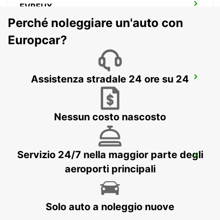
EVREUX
EVREUX - FRANCE
Perché noleggiare un'auto con
Europcar?
Assistenza stradale 24 ore su 24
DIEPPE
DIEPPE - FRANCE
Nessun costo nascosto
DIEPPE STAZIONE FERROVIARIA -
Servizio 24/7 nella maggior parte degli
PUNTO DI SERVIZIO
aeroporti principali
DIEPPE - FRANCE
Solo auto a noleggio nuove