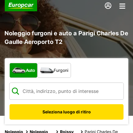
Noleggio furgoni e auto a Parigi Charles De
Gaulle Aeroporto T2
Scegli la tipologia di veicolo:
Auto
Furgoni
Seleziona luogo di ritiro
Noleggio
Noleggio
Roissy
Parigi Charles De