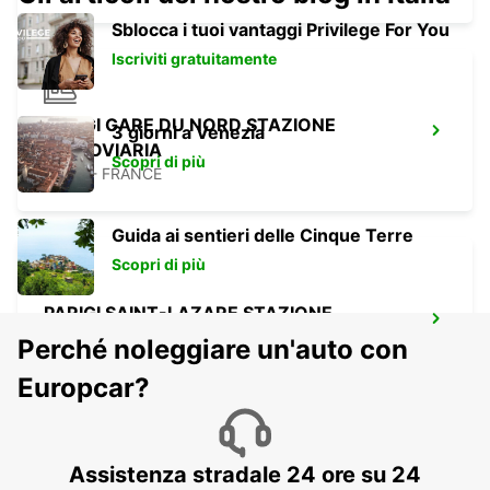
Sblocca i tuoi vantaggi Privilege For You
Iscriviti gratuitamente
PARIGI GARE DU NORD STAZIONE
3 giorni a Venezia
FERROVIARIA
Scopri di più
PARIS - FRANCE
Guida ai sentieri delle Cinque Terre
Scopri di più
PARIGI SAINT-LAZARE STAZIONE
FERROVIARIA
Perché noleggiare un'auto con
PARIS - FRANCE
Europcar?
Assistenza stradale 24 ore su 24