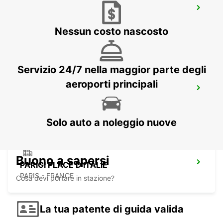
PARIGI GARE DE LYON STAZIONE
FERROVIARIA
PARIS - FRANCE
Nessun costo nascosto
Servizio 24/7 nella maggior parte degli
aeroporti principali
MAISONS-ALFORT
MAISONS ALFORT - FRANCE
Solo auto a noleggio nuove
Buono a sapersi
PARIGI PLACE D'ITALIE
PARIS - FRANCE
Cosa devi portare in stazione?
La tua patente di guida valida