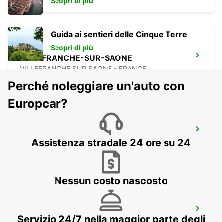
Scopri di più
Guida ai sentieri delle Cinque Terre
Scopri di più
VILLEFRANCHE-SUR-SAONE
VILLEFRANCHE SUR SAONE - FRANCE
Perché noleggiare un'auto con
Europcar?
SAINT-ETIENNE
Assistenza stradale 24 ore su 24
SAINT ETIENNE - FRANCE
Nessun costo nascosto
SAINT-ETIENNE STAZIONE FERROVIARIA
- PUNTO DI SERVIZIO
Servizio 24/7 nella maggior parte degli