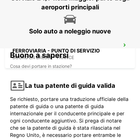
ST ETIENNE - FRANCE
aeroporti principali
Solo auto a noleggio nuove
BOURG-EN-BRESSE STAZIONE
FERROVIARIA - PUNTO DI SERVIZIO
Buono a sapersi
BOURG EN BRESSE - FRANCE
Cosa devi portare in stazione?
La tua patente di guida valida
Se richiesto, portare una traduzione ufficiale della
patente di guida o una patente di guida
internazionale per il conducente principale e per
ogni conducente aggiuntivo. Si prega di notare
che se la patente di guida è stata rilasciata nel
Regno Unito, è necessario portare entrambe le