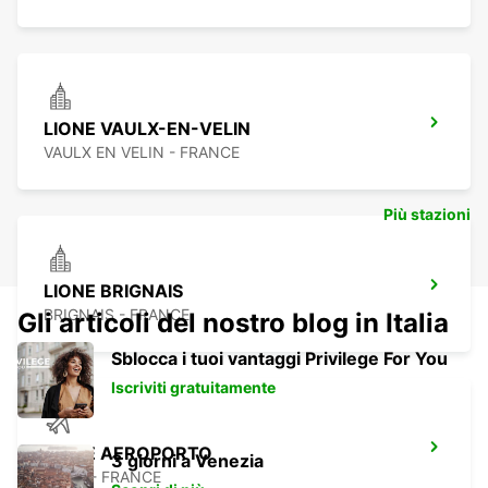
LIONE VAULX-EN-VELIN
VAULX EN VELIN - FRANCE
Più stazioni
LIONE BRIGNAIS
BRIGNAIS - FRANCE
Gli articoli del nostro blog in Italia
Sblocca i tuoi vantaggi Privilege For You
Iscriviti gratuitamente
LIONE AEROPORTO
3 giorni a Venezia
LYON - FRANCE