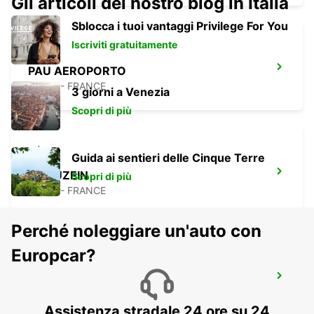
Gli articoli del nostro blog in Italia
Sblocca i tuoi vantaggi Privilege For You
Iscriviti gratuitamente
PAU AEROPORTO
UZEIN - FRANCE
3 giorni a Venezia
Scopri di più
Guida ai sentieri delle Cinque Terre
PAU UZEIN
Scopri di più
UZEIN - FRANCE
Perché noleggiare un'auto con
Europcar?
SAINT-GAUDENS
SAINT GAUDENS - FRANCE
Assistenza stradale 24 ore su 24