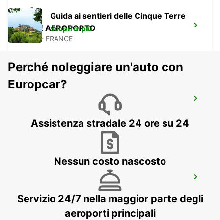
Guida ai sentieri delle Cinque Terre
LIONE AEROPORTO
Scopri di più
LYON - FRANCE
Perché noleggiare un'auto con
Europcar?
SALLANCHES
SALLANCHES - FRANCE
Assistenza stradale 24 ore su 24
Nessun costo nascosto
GINEVRA CAROUGE,HOTEL RAMADA
ENCORE
GRAND-LANCY - SWITZERLAND
Servizio 24/7 nella maggior parte degli
aeroporti principali