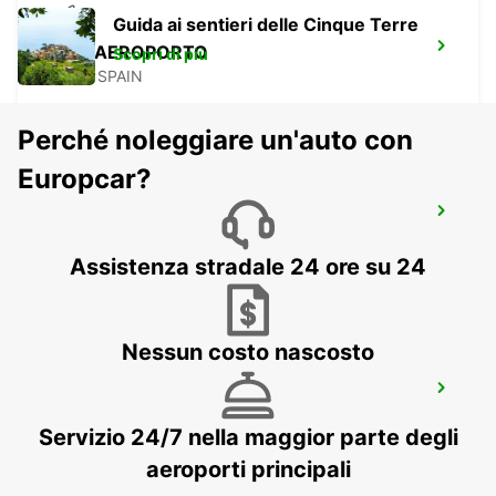
Guida ai sentieri delle Cinque Terre
VIGO AEROPORTO
Scopri di più
VIGO - SPAIN
Perché noleggiare un'auto con
Europcar?
PORTO CITTÀ
PORTO - PORTUGAL
Assistenza stradale 24 ore su 24
Nessun costo nascosto
PORTO STAZIONE FERROVIARIA
CAMPANHÃ
PORTO - PORTUGAL
Servizio 24/7 nella maggior parte degli
aeroporti principali