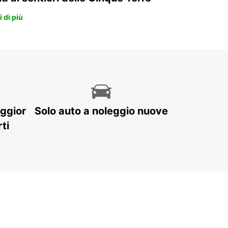
 di più
aggior
Solo auto a noleggio nuove
ti