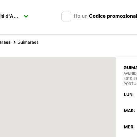
Ho un
Codice promoziona
araes
Guimaraes
GUIM
AVENID
4810 5
PORTU
LUN:
MAR:
MER: