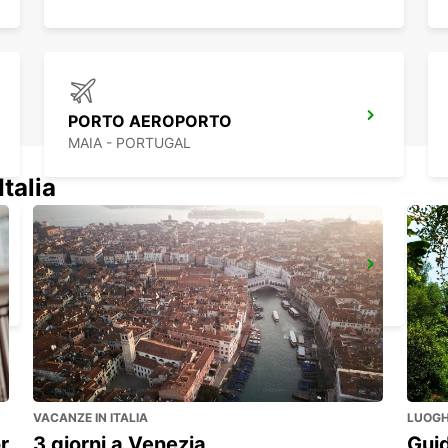
PORTO AEROPORTO
MAIA - PORTUGAL
Italia
VILA NOVA DE GAIA
VILA NOVA DE GAIA - PORTUGAL
VACANZE IN ITALIA
LUOGHI
r
3 giorni a Venezia
Guid