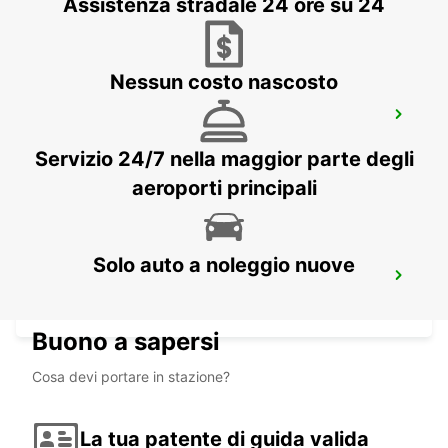
Assistenza stradale 24 ore su 24
Nessun costo nascosto
ROMA TIBURTINA STAZIONE
FERROVIARIA
ROMA - ITALY
Servizio 24/7 nella maggior parte degli
aeroporti principali
Solo auto a noleggio nuove
ROMA VIA TIBURTINA (REBIBBIA)
ROMA - ITALY
Buono a sapersi
Cosa devi portare in stazione?
La tua patente di guida valida