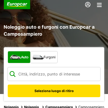
Noleggio auto e furgoni con Europcar a
Camposampiero
Scegli la tipologia di veicolo:
Auto
Furgoni
Seleziona luogo di ritiro
Noleggio
Noleggio
Camposampiero
Camposampiero