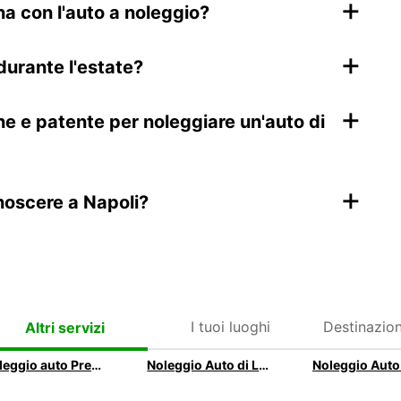
+
na con l'auto a noleggio?
+
durante l'estate?
+
one e patente per noleggiare un'auto di
+
onoscere a Napoli?
I tuoi luoghi
Destinazion
Altri servizi
Noleggio auto Premium
Noleggio Auto di Lusso Roma - Veicoli Premium con Europcar