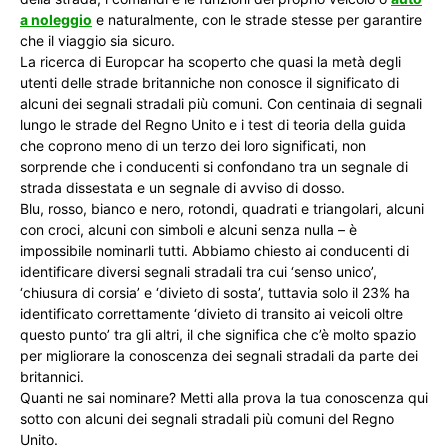
a noleggio
e naturalmente, con le strade stesse per garantire
che il viaggio sia sicuro.
La ricerca di Europcar ha scoperto che quasi la metà degli
utenti delle strade britanniche non conosce il significato di
alcuni dei segnali stradali più comuni. Con centinaia di segnali
lungo le strade del Regno Unito e i test di teoria della guida
che coprono meno di un terzo dei loro significati, non
sorprende che i conducenti si confondano tra un segnale di
strada dissestata e un segnale di avviso di dosso.
Blu, rosso, bianco e nero, rotondi, quadrati e triangolari, alcuni
con croci, alcuni con simboli e alcuni senza nulla – è
impossibile nominarli tutti. Abbiamo chiesto ai conducenti di
identificare diversi segnali stradali tra cui ‘senso unico’,
‘chiusura di corsia’ e ‘divieto di sosta’, tuttavia solo il 23% ha
identificato correttamente ‘divieto di transito ai veicoli oltre
questo punto’ tra gli altri, il che significa che c’è molto spazio
per migliorare la conoscenza dei segnali stradali da parte dei
britannici.
Quanti ne sai nominare? Metti alla prova la tua conoscenza qui
sotto con alcuni dei segnali stradali più comuni del Regno
Unito.