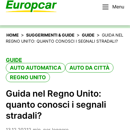
Menu
Italiano
Noleggiare un’auto
>
>
>
HOME
SUGGERIMENTI & GUIDE
GUIDE
GUIDA NEL
REGNO UNITO: QUANTO CONOSCI I SEGNALI STRADALI?
GUIDE
AUTO AUTOMATICA
AUTO DA CITTÀ
REGNO UNITO
Guida nel Regno Unito:
quanto conosci i segnali
stradali?
13.12.2021
2 min. per leggere