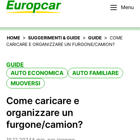
Menu
Italiano
Noleggiare un’auto
>
>
>
HOME
SUGGERIMENTI & GUIDE
GUIDE
COME
CARICARE E ORGANIZZARE UN FURGONE/CAMION?
GUIDE
AUTO ECONOMICA
AUTO FAMILIARE
MUOVERSI
Come caricare e
organizzare un
furgone/camion?
19.12.2024
4 min. per leggere