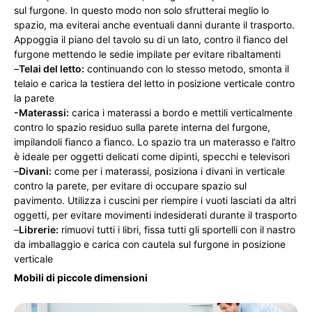
sul furgone. In questo modo non solo sfrutterai meglio lo
spazio, ma eviterai anche eventuali danni durante il trasporto.
Appoggia il piano del tavolo su di un lato, contro il fianco del
furgone mettendo le sedie impilate per evitare ribaltamenti
–
Telai del letto:
continuando con lo stesso metodo, smonta il
telaio e carica la testiera del letto in posizione verticale contro
la parete
-Materassi:
carica i materassi a bordo e mettili verticalmente
contro lo spazio residuo sulla parete interna del furgone,
impilandoli fianco a fianco. Lo spazio tra un materasso e l’altro
è ideale per oggetti delicati come dipinti, specchi e televisori
–
Divani:
come per i materassi, posiziona i divani in verticale
contro la parete, per evitare di occupare spazio sul
pavimento. Utilizza i cuscini per riempire i vuoti lasciati da altri
oggetti, per evitare movimenti indesiderati durante il trasporto
–
Librerie:
rimuovi tutti i libri, fissa tutti gli sportelli con il nastro
da imballaggio e carica con cautela sul furgone in posizione
verticale
Mobili di piccole dimensioni