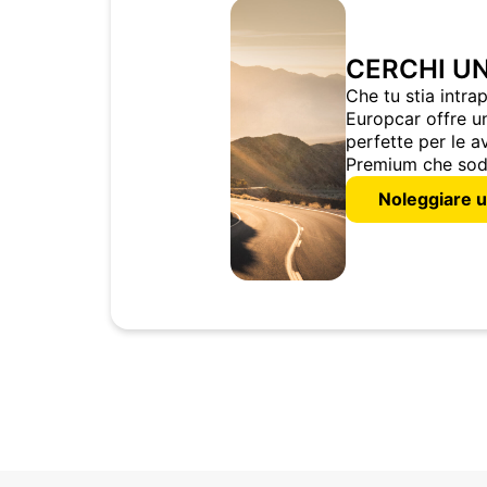
CERCHI UN
Che tu stia intra
Europcar offre u
perfette per le a
Premium che soddi
Noleggiare u