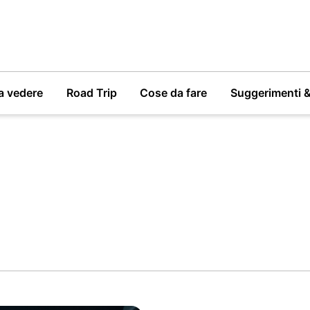
a vedere
Road Trip
Cose da fare
Suggerimenti 