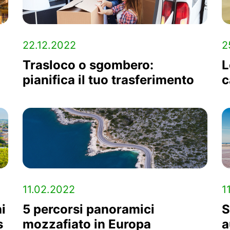
22.12.2022
2
Trasloco o sgombero:
L
pianifica il tuo trasferimento
c
11.02.2022
1
i
5 percorsi panoramici
S
s
mozzafiato in Europa
a