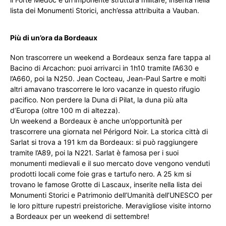
lista dei Monumenti Storici, anch’essa attribuita a Vauban.
Più di un’ora da Bordeaux
Non trascorrere un weekend a Bordeaux senza fare tappa al
Bacino di Arcachon: puoi arrivarci in 1h10 tramite l’A630 e
l’A660, poi la N250. Jean Cocteau, Jean-Paul Sartre e molti
altri amavano trascorrere le loro vacanze in questo rifugio
pacifico. Non perdere la Duna di Pilat, la duna più alta
d’Europa (oltre 100 m di altezza).
Un weekend a Bordeaux è anche un’opportunità per
trascorrere una giornata nel Périgord Noir. La storica città di
Sarlat si trova a 191 km da Bordeaux: si può raggiungere
tramite l’A89, poi la N221. Sarlat è famosa per i suoi
monumenti medievali e il suo mercato dove vengono venduti
prodotti locali come foie gras e tartufo nero. A 25 km si
trovano le famose Grotte di Lascaux, inserite nella lista dei
Monumenti Storici e Patrimonio dell’Umanità dell’UNESCO per
le loro pitture rupestri preistoriche. Meravigliose visite intorno
a Bordeaux per un weekend di settembre!