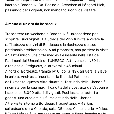
intorno a Bordeaux. Dal Bacino di Arcachon al Périgord Noir,
passando per i vigneti, non mancano luoghi da visitare!
A meno di un’ora da Bordeaux
Trascorrere un weekend a Bordeaux è un’occasione per
scoprire i suoi vigneti. La Strada del Vino ti invita a vivere la
raffinatezza dei vini di Bordeaux e la ricchezza del suo
patrimonio architettonico. A tal proposito, non perdere la visita
a Saint-Émilion, una città medievale inserita nella lista dei
Patrimoni dell’Umanità dell’UNESCO. Attraverso la N89 in
direzione di Périgueux, ci arriverai in 45 minuti.
A nord di Bordeaux, tramite l’A10, poi la N37, arriverai a Blaye
in un’ora. Anch’essa inserita nella lista dei Patrimoni
dell’Umanità, questa città situata sull’estuario della Gironda è
rinomata per la sua magnifica cittadella costruita da Vauban e
i suoi circa 6.000 ettari di vigneti. Puoi lasciare l’auto lì e
goderti una crociera sul fiume estuario della Gironda.
Altre visite intorno a Bordeaux ti aspettano. A 43 km,
sull’estuario della Gironda, sulla D5 dopo Castelnau-le-Médoc,
il Forte Médoc è un’imponente struttura militare, inserita nella