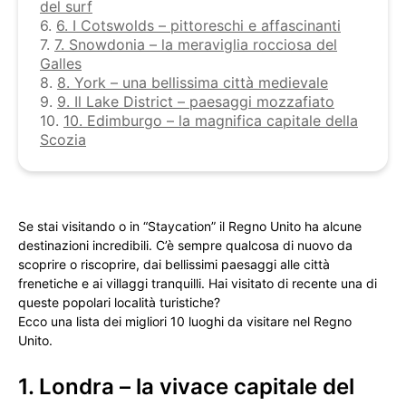
del surf
6.
6. I Cotswolds – pittoreschi e affascinanti
7.
7. Snowdonia – la meraviglia rocciosa del
Galles
8.
8. York – una bellissima città medievale
9.
9. Il Lake District – paesaggi mozzafiato
10.
10. Edimburgo – la magnifica capitale della
Scozia
Se stai visitando o in “Staycation” il Regno Unito ha alcune
destinazioni incredibili. C’è sempre qualcosa di nuovo da
scoprire o riscoprire, dai bellissimi paesaggi alle città
frenetiche e ai villaggi tranquilli. Hai visitato di recente una di
queste popolari località turistiche?
Ecco una lista dei migliori 10 luoghi da visitare nel Regno
Unito.
1. Londra – la vivace capitale del