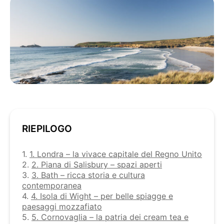
RIEPILOGO
1.
1. Londra – la vivace capitale del Regno Unito
2.
2. Piana di Salisbury – spazi aperti
3.
3. Bath – ricca storia e cultura
contemporanea
4.
4. Isola di Wight – per belle spiagge e
paesaggi mozzafiato
5.
5. Cornovaglia – la patria dei cream tea e