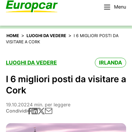
Menu
Italiano
Noleggiare un’auto
>
>
HOME
LUOGHI DA VEDERE
I 6 MIGLIORI POSTI DA
VISITARE A CORK
LUOGHI DA VEDERE
IRLANDA
I 6 migliori posti da visitare a
Cork
19.10.2022
4 min. per leggere
Condividi