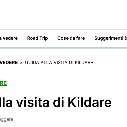
a vedere
Road Trip
Cose da fare
Suggerimenti 
 VEDERE
>
GUIDA ALLA VISITA DI KILDARE
RE
la visita di Kildare
leggere