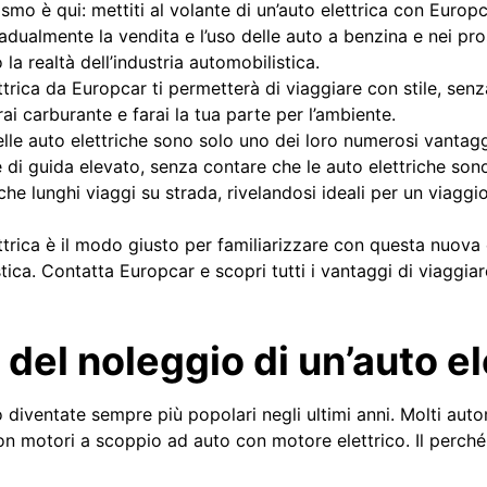
lismo è qui: mettiti al volante di un’auto elettrica con Euro
adualmente la vendita e l’uso delle auto a benzina e nei pro
 la realtà dell’industria automobilistica.
ttrica da Europcar ti permetterà di viaggiare con stile, se
ai carburante e farai la tua parte per l’ambiente.
elle auto elettriche sono solo uno dei loro numerosi vantaggi
re di guida elevato, senza contare che le auto elettriche sono
he lunghi viaggi su strada, rivelandosi ideali per un viaggi
ttrica è il modo giusto per familiarizzare con questa nuova 
ica. Contatta Europcar e scopri tutti i vantaggi di viaggiar
 del noleggio di un’auto el
 diventate sempre più popolari negli ultimi anni. Molti auto
n motori a scoppio ad auto con motore elettrico. Il perché