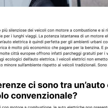
o più silenziose dei veicoli con motore a combustione e si r
 per i lunghi viaggi. La potenza istantanea di un motore el
: un’auto elettrica è quindi perfetta per gli ambienti urbani c
ttrica è molto più economico che pagare per la benzina. E p
olte città europee offrono infatti parcheggi gratuiti per i ve
i ecologici dell’auto elettrica. I veicoli elettrici non emet
 minore sull’ambiente rispetto ai veicoli tradizionali. Sono
erenze ci sono tra un’auto 
olo convenzionale?
li con motore a combustione, le auto elettriche non presen