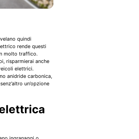
ivelano quindi
ettrico rende questi
on molto traffico.
oi, risparmierai anche
icoli elettrici.
tono anidride carbonica,
 senz’altro un’opzione
elettrica
tano ingranaggi o