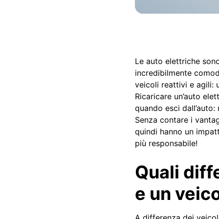
Le auto elettriche son
incredibilmente comode
veicoli reattivi e agili
Ricaricare un’auto ele
quando esci dall’auto: m
Senza contare i vantagg
quindi hanno un impatto
più responsabile!
Quali diff
e un veic
A differenza dei veico