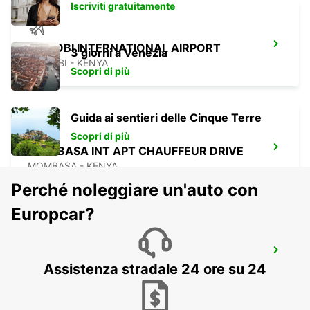
Iscriviti gratuitamente
NAIROBI INTERNATIONAL AIRPORT
3 giorni a Venezia
NAIROBI - KENYA
Scopri di più
Guida ai sentieri delle Cinque Terre
Scopri di più
MOMBASA INT APT CHAUFFEUR DRIVE
MOMBASA - KENYA
Perché noleggiare un'auto con
Europcar?
MOMBASA INTERNATIONAL AIRPORT
Assistenza stradale 24 ore su 24
MOMBASA - KENYA