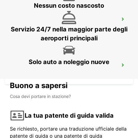
Nessun costo nascosto
ZANZIBAR CITTÀ
ZANZIBAR - TANZANIA
Servizio 24/7 nella maggior parte degli
aeroporti principali
Solo auto a noleggio nuove
ZANZIBAR CITY CHAUFFEUR DRIVE
ZANZIBAR - TANZANIA
Buono a sapersi
Cosa devi portare in stazione?
La tua patente di guida valida
Se richiesto, portare una traduzione ufficiale della
patente di guida o una patente di guida