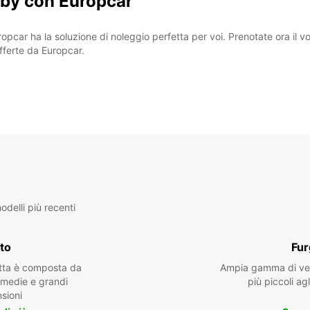
sby con Europcar
ropcar ha la soluzione di noleggio perfetta per voi. Prenotate ora il 
offerte da Europcar.
delli più recenti
to
Fur
otta è composta da
Ampia gamma di veic
, medie e grandi
più piccoli agl
sioni