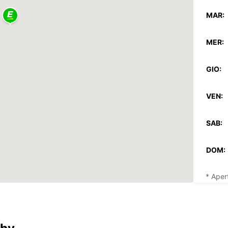
MAR:
MER:
GIO:
VEN:
SAB:
DOM:
* Aper
Gli ora