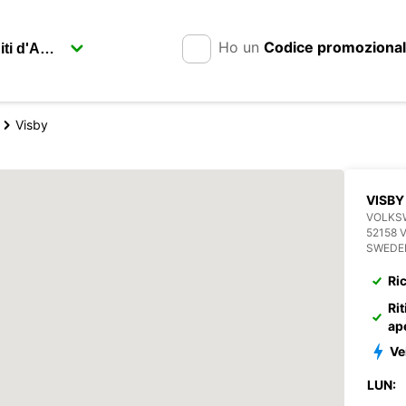
Ho un
Codice promoziona
Visby
VISBY
VOLKS
52158 
SWEDE
Ri
Rit
ap
Vei
LUN: