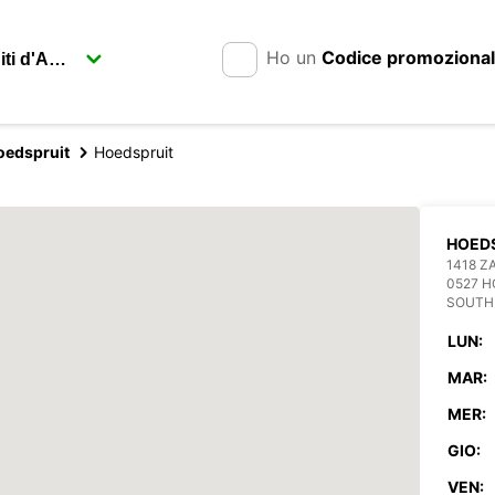
Ho un
Codice promoziona
oedspruit
Hoedspruit
HOED
1418 Z
0527 H
SOUTH
LUN:
MAR:
MER:
GIO:
VEN: