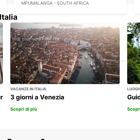
MPUMALANGA - SOUTH AFRICA
Italia
MAKHADO
MAKHADO - SOUTH AFRICA
VACANZE IN ITALIA
LUOGHI
r
3 giorni a Venezia
Guid
Scopri di più
Scopri