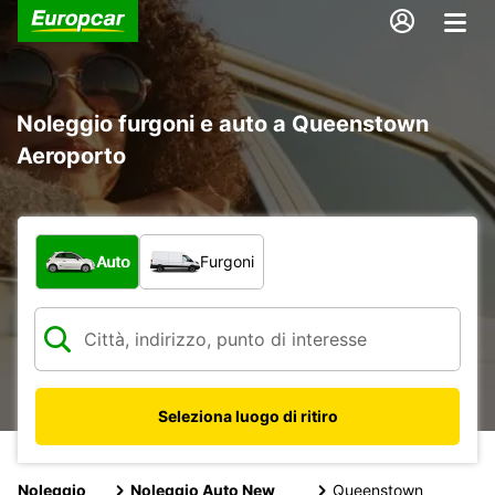
Noleggio furgoni e auto a Queenstown
Aeroporto
Scegli la tipologia di veicolo:
Auto
Furgoni
Seleziona luogo di ritiro
Noleggio
Noleggio Auto New
Queenstown