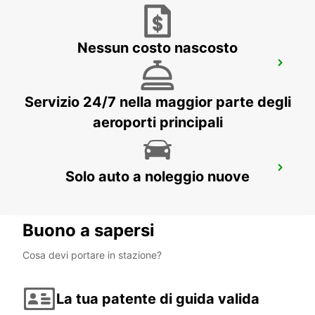
Nessun costo nascosto
WELLINGTON TERMINALE TRAGHETTI
WELLINGTON - NEW ZEALAND
Servizio 24/7 nella maggior parte degli
aeroporti principali
PALMERSTON NORTH AEROPORTO
Solo auto a noleggio nuove
PALMERSTON NORTH - NEW ZEALAND
Buono a sapersi
Cosa devi portare in stazione?
La tua patente di guida valida